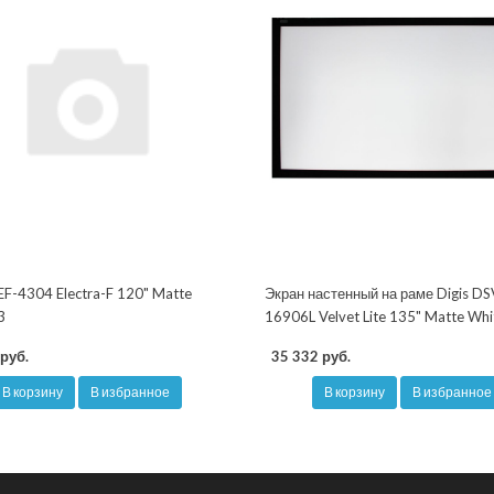
EF-4304 Electra-F 120" Matte
Экран настенный на раме Digis DS
3
16906L Velvet Lite 135" Matte Whi
руб.
35 332 руб.
В корзину
В избранное
В корзину
В избранное