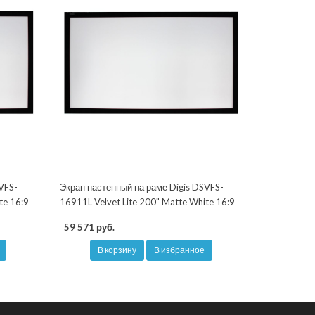
VFS-
Экран настенный на раме Digis DSVFS-
te 16:9
16911L Velvet Lite 200" Matte White 16:9
59 571 руб.
В корзину
В избранное