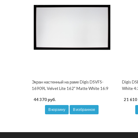
Экран настенный на раме Digis DSVFS-
Digis DS
16909L Velvet Lite 162" Matte White 16:9
White 4:
44 370 руб.
21 610 
В корзину
В избранное