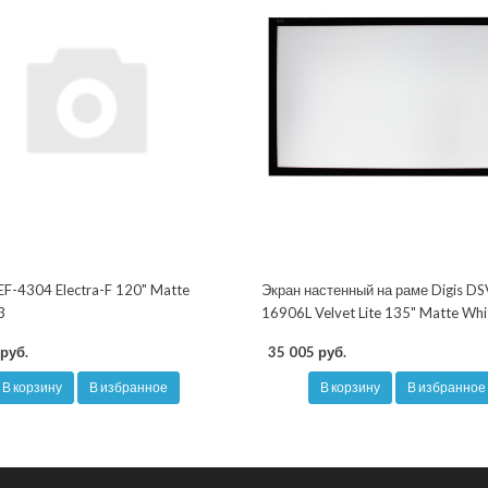
EF-4304 Electra-F 120" Matte
Экран настенный на раме Digis DS
3
16906L Velvet Lite 135" Matte Whi
руб.
35 005 руб.
В корзину
В избранное
В корзину
В избранное