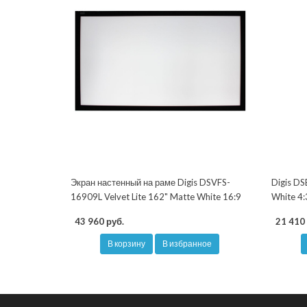
Экран настенный на раме Digis DSVFS-
Digis DS
16909L Velvet Lite 162" Matte White 16:9
White 4:
43 960 руб.
21 410 
В корзину
В избранное