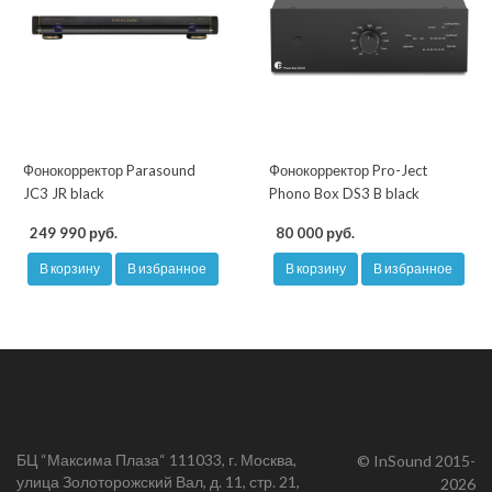
Фонокорректор Parasound
Фонокорректор Pro-Ject
JC3 JR black
Phono Box DS3 B black
249 990 руб.
80 000 руб.
В корзину
В избранное
В корзину
В избранное
БЦ “Максима Плаза“ 111033, г. Москва,
© InSound 2015-
улица Золоторожский Вал, д. 11, стр. 21,
2026