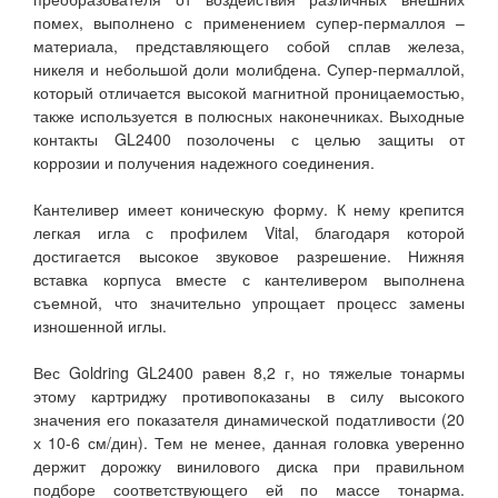
помех, выполнено с применением супер-пермаллоя –
материала, представляющего собой сплав железа,
никеля и небольшой доли молибдена. Супер-пермаллой,
который отличается высокой магнитной проницаемостью,
также используется в полюсных наконечниках. Выходные
контакты GL2400 позолочены с целью защиты от
коррозии и получения надежного соединения.
Кантеливер имеет коническую форму. К нему крепится
легкая игла с профилем Vital, благодаря которой
достигается высокое звуковое разрешение. Нижняя
вставка корпуса вместе с кантеливером выполнена
съемной, что значительно упрощает процесс замены
изношенной иглы.
Вес Goldring GL2400 равен 8,2 г, но тяжелые тонармы
этому картриджу противопоказаны в силу высокого
значения его показателя динамической податливости (20
х 10-6 см/дин). Тем не менее, данная головка уверенно
держит дорожку винилового диска при правильном
подборе соответствующего ей по массе тонарма.