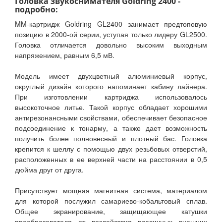
Головка звукоснимателя Goldring 2400 -
подробно:
MM-картридж Goldring GL2400 занимает предтоповую
позицию в 2000-ой серии, уступая только лидеру GL2500.
Головка отличается довольно высоким выходным
напряжением, равным 6,5 мВ.
Модель имеет двухцветный алюминиевый корпус,
округлый дизайн которого напоминает кабину лайнера.
При изготовлении картриджа использовалось
высокоточное литье. Такой корпус обладает хорошими
антирезонансными свойствами, обеспечивает безопасное
подсоединение к тонарму, а также дает возможность
получить более полновесный и плотный бас. Головка
крепится к шеллу с помощью двух резьбовых отверстий,
расположенных в ее верхней части на расстоянии в 0,5
дюйма друг от друга.
Присутствует мощная магнитная система, материалом
для которой послужил самариево-кобальтовый сплав.
Общее экранирование, защищающее катушки
преобразователя от воздействия различных внешних