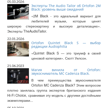
05.03.2026
Эксперты The Audio Tailor об Ortofon 2M
Black: уровень выше ожиданий
«2M Black - это идеальный вариант для
любителей музыки, которые ценят
широкую стереокартину и высокую детализацию».
Эксперты TheAudioTailor.
22.01.2026
Ortofon Quintet Black S — выбор
редакции Audiophilia
«Quintet Black S — это триумф в своей
ценовой категории». Скотт Уилсон.
21.06.2023
Магия винила от Ortofon:
звукосниматель MC Cadenza Black.
В чем преимущества звукоснимателя
Ortofon MC Cadenza Black? Этим вопросом
плотно занялась группа экспертов британского издания
Hi-Fi Choice, сравнивая эту модель с другими достойными
экземплярами...
05.10.2021