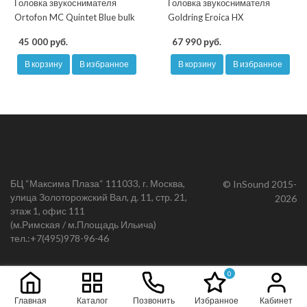
Головка звукоснимателя
Головка звукоснимателя
Ortofon MC Quintet Blue bulk
Goldring Eroica HX
45 000 руб.
67 990 руб.
В корзину
В избранное
В корзину
В избранное
БЦ “Максима Плаза“ 111033, г. Москва,
© InSound 2015-
улица Золоторожский Вал, д. 11, стр. 21,
2026
этаж 1, офис 111
(м.Римская / м.Площадь Ильича)
тел.:
+7(495)978-96-46
0
Главная
Каталог
Позвонить
Избранное
Кабинет