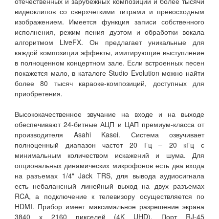
отечественных и зарубежных композиций и более тысячи
видеоклипов со сверхчеткими титрами и превосходным
изображением. Имеется функция записи собственного
исполнения, режим пения дуэтом и обработки вокала
алгоритмом LiveFX. Он предлагает уникальные для
каждой композиции эффекты, имитирующие выступление
в полноценном концертном зале. Если встроенных песен
покажется мало, в каталоге Studio Evolution можно найти
более 80 тысяч караоке-композиций, доступных для
приобретения.
Высококачественное звучание на входе и на выходе
обеспечивают 24-битные АЦП и ЦАП премиум-класса от
производителя Asahi Kasei. Система озвучивает
полноценный диапазон частот 20 Гц – 20 кГц с
минимальным количеством искажений и шума. Для
опциональных динамических микрофонов есть два входа
на разъемах 1/4" Jack TRS, для вывода аудиосигнала
есть небалансный линейный выход на двух разъемах
RCA, а подключение к телевизору осуществляется по
HDMI. Прибор имеет максимальное разрешение экрана
3840 х 2160 пикселей (4K UHD). Порт RJ-45