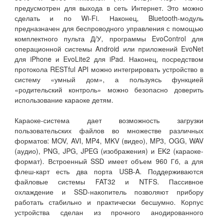
предусмотрен для выхода в сеть Интернет. Это можно
сделать и по Wi-Fi. Наконец, Bluetooth-модуль
предназначен для беспроводного управления с помощью
комплектного пульта Д/У, программы EvoControl для
операционной системы Android или приложений EvoNet
для iPhone и EvoLite2 для iPad. Наконец, посредством
протокола RESTful API можно интегрировать устройство в
систему «умный дом», а пользуясь функцией
«родительский контроль» можно безопасно доверить
использование караоке детям.
Караоке-система дает возможность загрузки
пользовательских файлов во множестве различных
форматов: MOV, AVI, MP4, MKV (видео), MP3, OGG, WAV
(аудио), PNG, JPG, JPEG (изображения) и EK2 (караоке-
формат). Встроенный SSD имеет объем 960 Гб, а для
флеш-карт есть два порта USB-A. Поддерживаются
файловые системы FAT32 и NTFS. Пассивное
охлаждение и SSD-накопитель позволяют прибору
работать стабильно и практически бесшумно. Корпус
устройства сделан из прочного анодированного