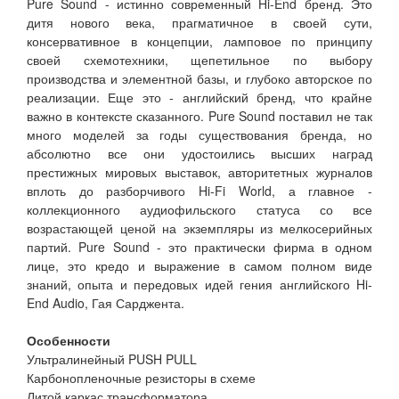
Pure Sound - истинно современный Hi-End бренд. Это
дитя нового века, прагматичное в своей сути,
консервативное в концепции, ламповое по принципу
своей схемотехники, щепетильное по выбору
производства и элементной базы, и глубоко авторское по
реализации. Еще это - английский бренд, что крайне
важно в контексте сказанного. Pure Sound поставил не так
много моделей за годы существования бренда, но
абсолютно все они удостоились высших наград
престижных мировых выставок, авторитетных журналов
вплоть до разборчивого Hi-Fi World, а главное -
коллекционного аудиофильского статуса со все
возрастающей ценой на экземпляры из мелкосерийных
партий. Pure Sound - это практически фирма в одном
лице, это кредо и выражение в самом полном виде
знаний, опыта и передовых идей гения английского Hi-
End Audio, Гая Сарджента.
Особенности
Ультралинейный PUSH PULL
Карбонопленочные резисторы в схеме
Литой каркас трансформатора