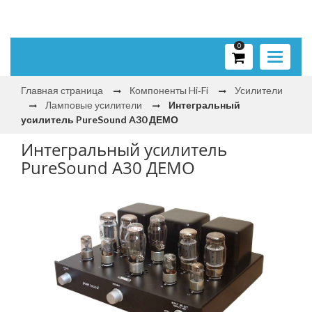
0
Toggle
navigati
Главная страница
Компоненты Hi‑Fi
Усилители
Ламповые усилители
Интегральный
усилитель PureSound A30 ДЕМО
Интегральный усилитель
PureSound A30 ДЕМО