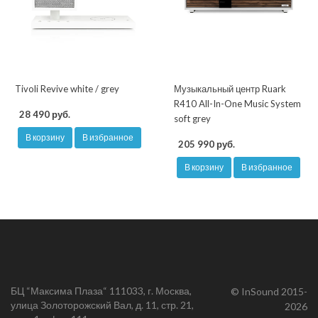
Tivoli Revive white / grey
Музыкальный центр Ruark
R410 All-In-One Music System
28 490 руб.
soft grey
В корзину
В избранное
205 990 руб.
В корзину
В избранное
БЦ “Максима Плаза“ 111033, г. Москва,
© InSound 2015-
улица Золоторожский Вал, д. 11, стр. 21,
2026