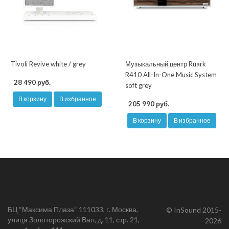
Tivoli Revive white / grey
Музыкальный центр Ruark
R410 All-In-One Music System
28 490 руб.
soft grey
В корзину
В избранное
205 990 руб.
В корзину
В избранное
БЦ “Максима Плаза“ 111033, г. Москва,
© InSound 2015-
улица Золоторожский Вал, д. 11, стр. 21,
2026