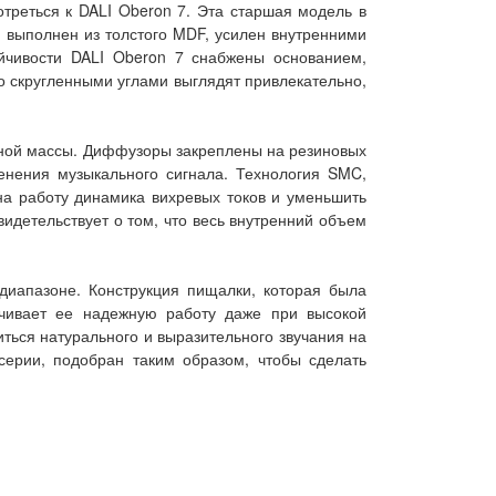
треться к DALI Oberon 7. Эта старшая модель в
и выполнен из толстого MDF, усилен внутренними
йчивости DALI Oberon 7 снабжены основанием,
о скругленными углами выглядят привлекательно,
ной массы. Диффузоры закреплены на резиновых
нения музыкального сигнала. Технология SMC,
на работу динамика вихревых токов и уменьшить
идетельствует о том, что весь внутренний объем
иапазоне. Конструкция пищалки, которая была
ечивает ее надежную работу даже при высокой
ться натурального и выразительного звучания на
серии, подобран таким образом, чтобы сделать