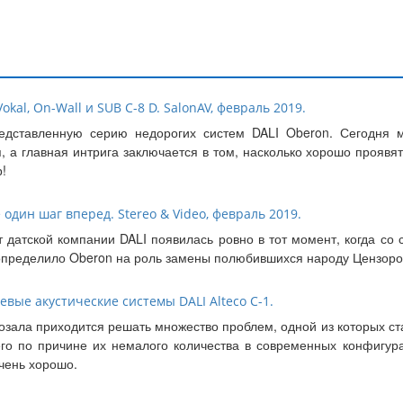
okal, On-Wall и SUB C-8 D. SalonAV, февраль 2019.
едставленную серию недорогих систем DALI Oberon. Сегодня м
, а главная интрига заключается в том, насколько хорошо прояв
!
 один шаг вперед. Stereo & Video, февраль 2019.
т датской компании DALI появилась ровно в тот момент, когда со
 определило Oberon на роль замены полюбившихся народу Цензоро
вые акустические системы DALI Alteco C-1.
зала приходится решать множество проблем, одной из которых ст
сего по причине их немалого количества в современных конфигу
очень хорошо.