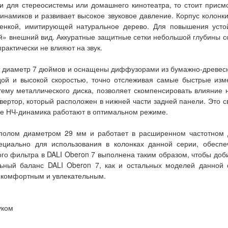
для стереосистемы или домашнего кинотеатра, то стоит присмо
намиков и развивает высокое звуковое давление. Корпус колонк
ленкой, имитирующей натуральное дерево. Для повышения усто
й» внешний вид. Аккуратные защитные сетки небольшой глубины с
рактически не влияют на звук.
ют диаметр 7 дюймов и оснащены диффузорами из бумажно-древес
ой и высокой скоростью, точно отслеживая самые быстрые изме
ему металлического диска, позволяет скомпенсировать влияние 
вертор, который расположен в нижней части задней панели. Это св
 ее НЧ-динамика работают в оптимальном режиме.
уполом диаметром 29 мм и работает в расширенном частотном д
пециально для использования в колонках данной серии, обесп
о фильтра в DALI Oberon 7 выполнена таким образом, чтобы доби
ьный баланс DALI Oberon 7, как и остальных моделей данной 
 комфортным и увлекательным.
уком