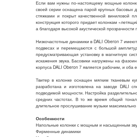
Если вам нужны по-настоящему мощные колонки 
своей серии оснащена парой крупных басовых ди
стяжками и покрыт качественной виниловой п
конструкция которого придает колонкам «летящи
а благодаря высокой акустической прозрачности п
Низкочастотные динамики в DALI Oberon 7 име
подвесах и перемещаются с большой амплитуд
предусматривающая установку в магнитную сист
искажения звука. Басовики нагружены на фазоин
корпуса DALI Oberon 7 является рабочим, и оба
Твитер в колонке оснащен мягким тканевым к
разработана и изготовлена на заводе DALI с
подводимой мощности. Настройка разделительног
средних частотах. В то же время общий тонал
длительное прослушивание музыки максимально
Особенности
Напольные колонки с мощным и насыщенным зв
Фирменные динамики