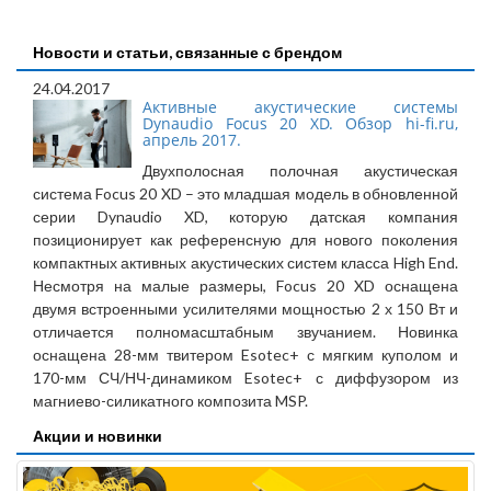
Новости и статьи, связанные с брендом
24.04.2017
Активные акустические системы
Dynaudio Focus 20 XD. Обзор hi-fi.ru,
апрель 2017.
Двухполосная полочная акустическая
система Focus 20 XD – это младшая модель в обновленной
серии Dynaudio XD, которую датская компания
позиционирует как референсную для нового поколения
компактных активных акустических систем класса High End.
Несмотря на малые размеры, Focus 20 XD оснащена
двумя встроенными усилителями мощностью 2 х 150 Вт и
отличается полномасштабным звучанием. Новинка
оснащена 28-мм твитером Esotec+ с мягким куполом и
170-мм СЧ/НЧ-динамиком Esotec+ с диффузором из
магниево-силикатного композита MSP.
Акции и новинки