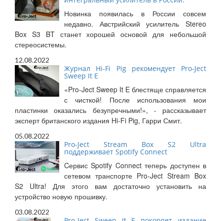
Новинка появилась в России совсем
недавно. Австрийский усилитель Stereo
Box S3 BT станет хорошей основой для небольшой
стереосистемы.
12.08.2022
Журнал Hi-Fi Pig рекомендует Pro-Ject
Sweep It E
«Pro-Ject Sweep It E блестяще справляется
с чисткой! После использования мои
пластинки оказались безупречными!», - рассказывает
эксперт британского издания Hi-Fi Pig, Гарри Смит.
05.08.2022
Pro-Ject Stream Box S2 Ultra
поддерживает Spotify Connect
Cервис Spotify Connect теперь доступен в
сетевом транспорте Pro-Ject Stream Box
S2 Ultra! Для этого вам достаточно установить на
устройство новую прошивку.
03.08.2022
Pro-Ject Sweep It E покоряет издание