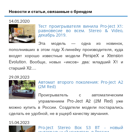
Новости и статьи, связанные с брендом
14.01.2020
Тест проигрывателя винила Pro-Ject X1:
равновесие во всем. Stereo & Video,
декабрь 2019.
Эта модель — одна из новинок,
пополнивших в этом году X-линейку производителя, куда
входят хорошо известные модели PerspeX и Xtension
Evolution. Вообще, новых «иксов» два: младший X1 и
старший X2....
29.09.2023
Автомат второго поколения: Pro-Ject A2
(2M Red)
Проигрыватель с автоматическим
управлением Pro-Ject A2 (2M Red) уже
можно купить в России. Создатели модели постарались
сделать ее удобной, не в ущерб качеству звучания.
15.04.2023
Pro-Ject Stereo Box S3 BT - новый
интегральный усилитель в России.