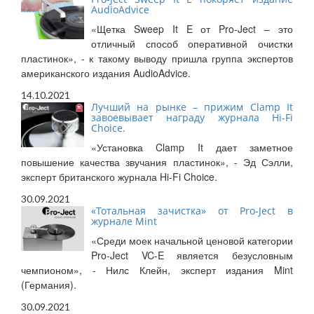
AudioAdvice
«Щетка Sweep It E от Pro-Ject – это
отличный способ оперативной очистки
пластинок», - к такому выводу пришла группа экспертов
американского издания AudioAdvice.
14.10.2021
Лучший на рынке – прижим Clamp It
завоевывает награду журнала Hi-Fi
Choice.
«Установка Clamp It дает заметное
повышение качества звучания пластинок», - Эд Сэлли,
эксперт британского журнала Hi-Fi Choice.
30.09.2021
«Тотальная зачистка» от Pro-Ject в
журнале Mint
«Среди моек начальной ценовой категории
Pro-Ject VC-E является безусловным
чемпионом», - Нилс Клейн, эксперт издания Mint
(Германия).
30.09.2021