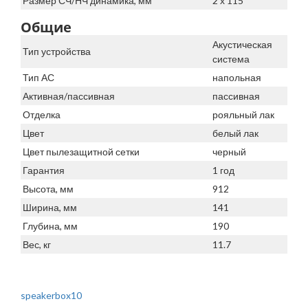
Размер СЧ/НЧ динамика, мм
2 х 115
Общие
Акустическая
Тип устройства
система
Тип АС
напольная
Активная/пассивная
пассивная
Отделка
рояльный лак
Цвет
белый лак
Цвет пылезащитной сетки
черный
Гарантия
1 год
Высота, мм
912
Ширина, мм
141
Глубина, мм
190
Вес, кг
11.7
speakerbox10