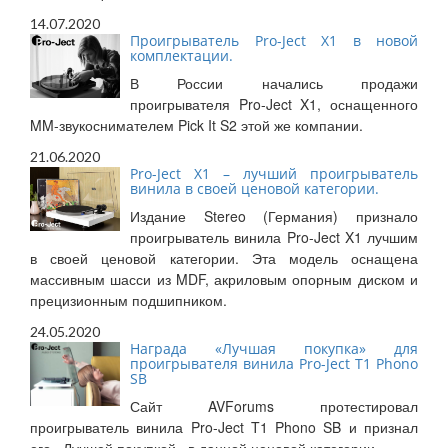
14.07.2020
Проигрыватель Pro-Ject X1 в новой
комплектации.
В России начались продажи
проигрывателя Pro-Ject X1, оснащенного
MM-звукоснимателем Pick It S2 этой же компании.
21.06.2020
Pro-Ject X1 – лучший проигрыватель
винила в своей ценовой категории.
Издание Stereo (Германия) признало
проигрыватель винила Pro-Ject X1 лучшим
в своей ценовой категории. Эта модель оснащена
массивным шасси из MDF, акриловым опорным диском и
прецизионным подшипником.
24.05.2020
Награда «Лучшая покупка» для
проигрывателя винила Pro-Ject T1 Phono
SB
Сайт AVForums протестировал
проигрыватель винила Pro-Ject T1 Phono SB и признал