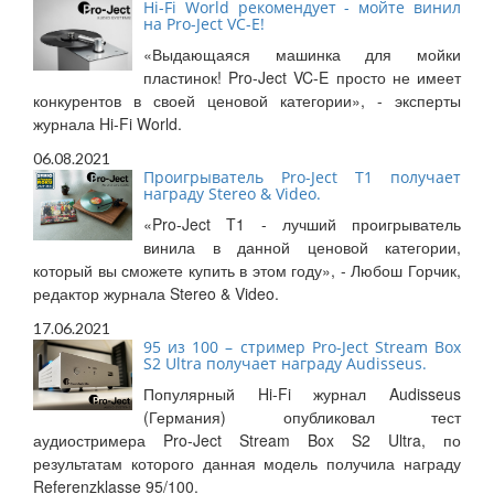
Hi-Fi World рекомендует - мойте винил
на Pro-Ject VC-E!
«Выдающаяся машинка для мойки
пластинок! Pro-Ject VC-E просто не имеет
конкурентов в своей ценовой категории», - эксперты
журнала Hi-Fi World.
06.08.2021
Проигрыватель Pro-Ject T1 получает
награду Stereo & Video.
«Pro-Ject T1 - лучший проигрыватель
винила в данной ценовой категории,
который вы сможете купить в этом году», - Любош Горчик,
редактор журнала Stereo & Video.
17.06.2021
95 из 100 – стример Pro-Ject Stream Box
S2 Ultra получает награду Audisseus.
Популярный Hi-Fi журнал Audisseus
(Германия) опубликовал тест
аудиостримера Pro-Ject Stream Box S2 Ultra, по
результатам которого данная модель получила награду
Referenzklasse 95/100.