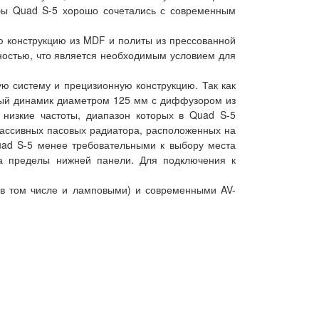
бы Quad S-5 хорошо сочетались с современным
ю конструкцию из MDF и политы из прессованной
ностью, что является необходимым условием для
систему и прецизионную конструкцию. Так как
ьный динамик диаметром 125 мм с диффузором из
 низкие частоты, диапазон которых в Quad S-5
 пассивных пасовых радиатора, расположенных на
Quad S-5 менее требовательными к выбору места
а пределы нижней панели. Для подключения к
(в том числе и ламповыми) и современными AV-