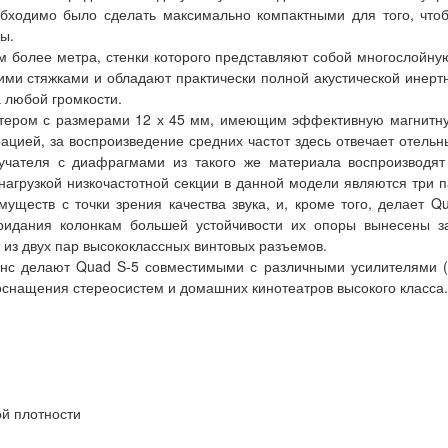
бходимо было сделать максимально компактными для того, что
ы.
м более метра, стенки которого представляют собой многослойну
ими стяжками и обладают практически полной акустической инерт
 любой громкости.
ером с размерами 12 х 45 мм, имеющим эффективную магнитную 
ацией, за воспроизведение средних частот здесь отвечает отел
учателя с диафрагмами из такого же материала воспроизводят
 нагрузкой низкочастотной секции в данной модели являются три
уществ с точки зрения качества звука, и, кроме того, делает 
ридания колонкам большей устойчивости их опоры вынесены з
 из двух пар высококлассных винтовых разъемов.
анс делают Quad S-5 совместимыми с различными усилителями 
снащения стереосистем и домашних кинотеатров высокого класса.
ой плотности