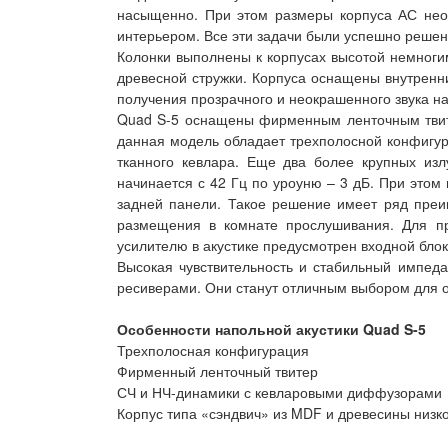
насыщенно. При этом размеры корпуса АС нео
интерьером. Все эти задачи были успешно решен
Колонки выполнены к корпусах высотой немноги
древесной стружки. Корпуса оснащены внутренн
получения прозрачного и неокрашенного звука на
Quad S-5 оснащены фирменным ленточным твит
данная модель обладает трехполосной конфигур
тканного кевлара. Еще два более крупных изл
начинается с 42 Гц по уроуню – 3 дБ. При этом
задней панели. Такое решение имеет ряд преим
размещения в комнате прослушивания. Для п
усилителю в акустике предусмотрен входной блок
Высокая чувствительность и стабильный импед
ресиверами. Они станут отличным выбором для о
Особенности напольной акустики Quad S-5
Трехполосная конфигурация
Фирменный ленточный твитер
СЧ и НЧ-динамики с кевларовыми диффузорами
Корпус типа «сэндвич» из MDF и древесины низк