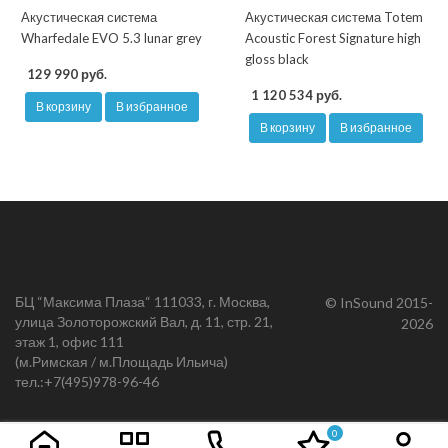
Акустическая система
Акустическая система Totem
Wharfedale EVO 5.3 lunar grey
Acoustic Forest Signature high
gloss black
129 990 руб.
1 120 534 руб.
В корзину
В избранное
В корзину
В избранное
БЦ “Максима Плаза“ 111033, г. Москва,
© InSound 2015-
улица Золоторожский Вал, д. 11, стр. 21,
2026
этаж 1, офис 111
(м.Римская / м.Площадь Ильича)
тел.:
+7(495)978-96-46
0