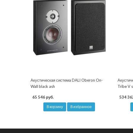
Акустическая система DALI Oberon On-
Акустич
Wall black ash
Tribe V s
65 546 руб.
534 36
В корзину
В избранное