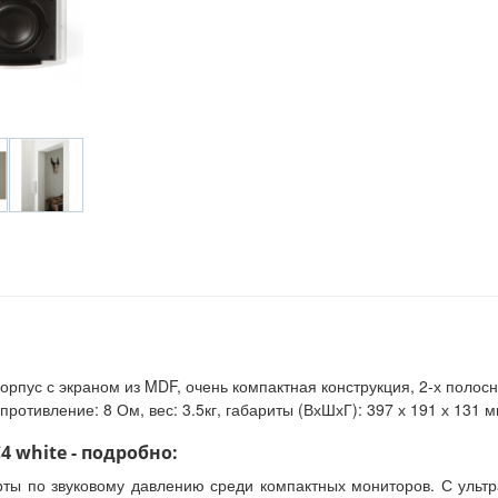
рпус с экраном из MDF, очень компактная конструкция, 2-х полос
сопротивление: 8 Ом, вес: 3.5кг, габариты (ВхШхГ): 397 х 191 х 131 м
4 white - подробно:
рты по звуковому давлению среди компактных мониторов. С уль