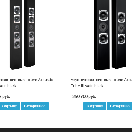
еская система Totem Acoustic
Акустическая система Totem Acou
atin black
Tribe III satin black
2 руб.
350 900 руб.
В корзину
В избранное
В корзину
В избранное