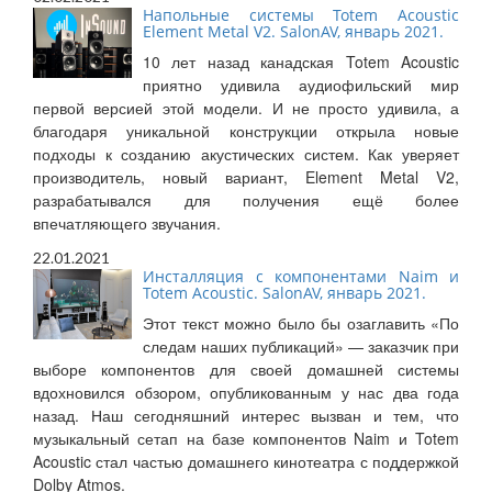
Напольные системы Totem Acoustic
Element Metal V2. SalonAV, январь 2021.
10 лет назад канадская Totem Acoustic
приятно удивила аудиофильский мир
первой версией этой модели. И не просто удивила, а
благодаря уникальной конструкции открыла новые
подходы к созданию акустических систем. Как уверяет
производитель, новый вариант, Element Metal V2,
разрабатывался для получения ещё более
впечатляющего звучания.
22.01.2021
Инсталляция с компонентами Naim и
Totem Acoustic. SalonAV, январь 2021.
Этот текст можно было бы озаглавить «По
следам наших публикаций» — заказчик при
выборе компонентов для своей домашней системы
вдохновился обзором, опубликованным у нас два года
назад. Наш сегодняшний интерес вызван и тем, что
музыкальный сетап на базе компонентов Naim и Totem
Acoustic стал частью домашнего кинотеатра с поддержкой
Dolby Atmos.