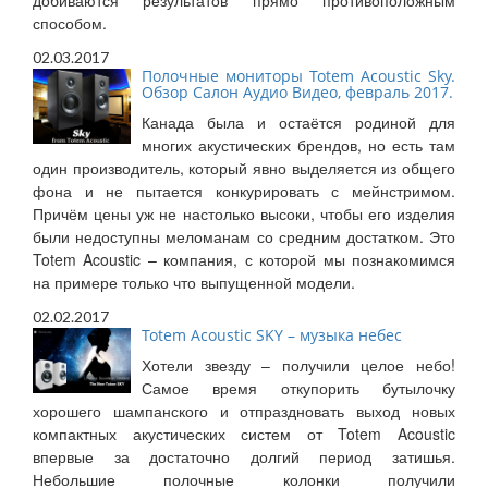
добиваются результатов прямо противоположным
способом.
02.03.2017
Полочные мониторы Totem Acoustic Sky.
Обзор Салон Аудио Видео, февраль 2017.
Канада была и остаётся родиной для
многих акустических брендов, но есть там
один производитель, который явно выделяется из общего
фона и не пытается конкурировать с мейнстримом.
Причём цены уж не настолько высоки, чтобы его изделия
были недоступны меломанам со средним достатком. Это
Totem Acoustic – компания, с которой мы познакомимся
на примере только что выпущенной модели.
02.02.2017
Totem Acoustic SKY – музыка небес
Хотели звезду – получили целое небо!
Самое время откупорить бутылочку
хорошего шампанского и отпраздновать выход новых
компактных акустических систем от Totem Acoustic
впервые за достаточно долгий период затишья.
Небольшие полочные колонки получили