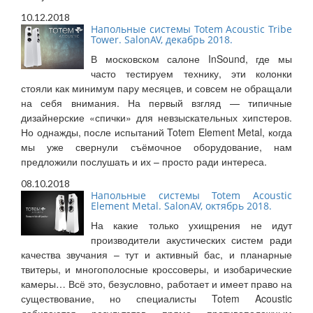
10.12.2018
Напольные системы Totem Acoustic Tribe
Tower. SalonAV, декабрь 2018.
В московском салоне InSound, где мы
часто тестируем технику, эти колонки
стояли как минимум пару месяцев, и совсем не обращали
на себя внимания. На первый взгляд — типичные
дизайнерские «спички» для невзыскательных хипстеров.
Но однажды, после испытаний Totem Element Metal, когда
мы уже свернули съёмочное оборудование, нам
предложили послушать и их – просто ради интереса.
08.10.2018
Напольные системы Totem Acoustic
Element Metal. SalonAV, октябрь 2018.
На какие только ухищрения не идут
производители акустических систем ради
качества звучания – тут и активный бас, и планарные
твитеры, и многополосные кроссоверы, и изобарические
камеры… Всё это, безусловно, работает и имеет право на
существование, но специалисты Totem Acoustic