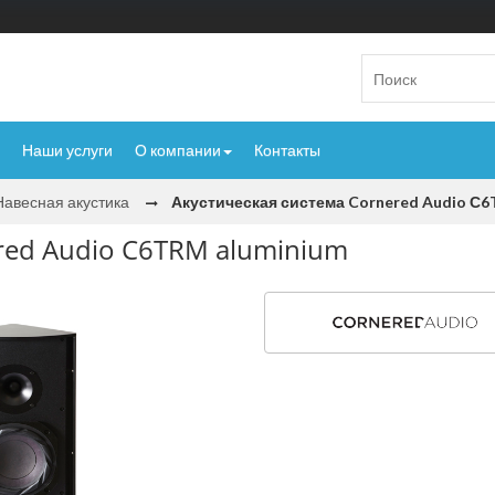
Наши услуги
О компании
Контакты
Навесная акустика
Акустическая система Cornered Audio С6
red Audio С6TRM aluminium