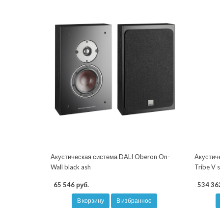
Акустическая система DALI Oberon On-
Акустич
Wall black ash
Tribe V s
65 546 руб.
534 36
В корзину
В избранное