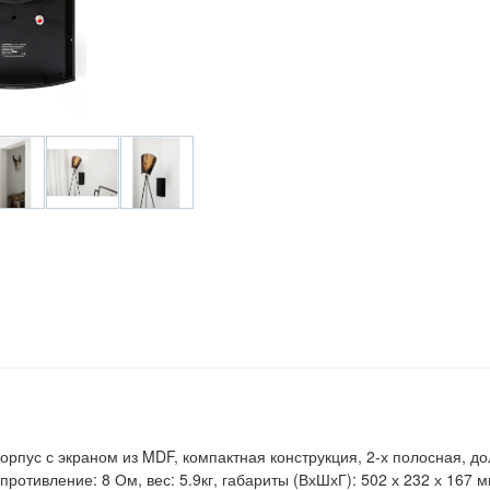
рпус с экраном из MDF, компактная конструкция, 2-х полосная, д
, сопротивление: 8 Ом, вес: 5.9кг, габариты (ВхШхГ): 502 х 232 х 