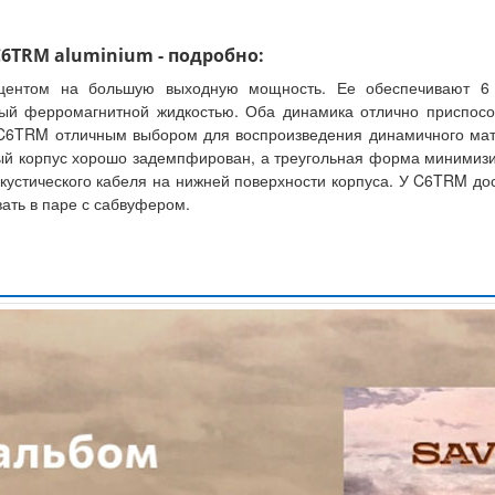
С6TRM aluminium - подробно:
кцентом на большую выходную мощность. Ее обеспечивают 6
мый ферромагнитной жидкостью. Оба динамика отлично приспос
 C6TRM отличным выбором для воспроизведения динамичного мат
 корпус хорошо задемпфирован, а треугольная форма минимизир
кустического кабеля на нижней поверхности корпуса. У C6TRM д
ать в паре с сабвуфером.