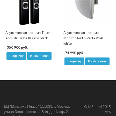
Акустическая система Totem
Акустическая система
Acoustic Tribe III satin black
Monitor Audio Vecta V240
white
350 900 руб.
74 990 руб.
В корзину
В избранное
В корзину
В избранное
БЦ “Максима Плаза“ 111033, г. Москва,
© InSound 2015-
улица Золоторожский Вал, д. 11, стр. 21,
2026