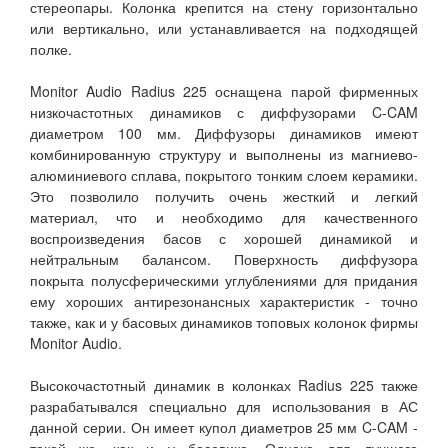
стереопары. Колонка крепится на стену горизонтально
или вертикально, или устанавливается на подходящей
полке.
Monitor Audio Radius 225 оснащена парой фирменных
низкочастотных динамиков с диффузорами C-CAM
диаметром 100 мм. Диффузоры динамиков имеют
комбинированную структуру и выполнены из магниево-
алюминиевого сплава, покрытого тонким слоем керамики.
Это позволило получить очень жесткий и легкий
материал, что и необходимо для качественного
воспроизведения басов с хорошей динамикой и
нейтральным балансом. Поверхность диффузора
покрыта полусферическими углублениями для придания
ему хороших антирезонансных характеристик - точно
также, как и у басовых динамиков топовых колонок фирмы
Monitor Audio.
Высокочастотный динамик в колонках Radius 225 также
разрабатывался специально для использования в АС
данной серии. Он имеет купол диаметров 25 мм C-CAM -