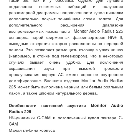
такой же, как и у басовика. Однако для лучшего
подавления возможных вибраций и получения
равномерной диаграммы направленности купол пищалки
дополнительно покрыт тончайшим слоем золота. Для
дополнительного расширения диапазона
воспроизводимых низких частот Monitor Audio Radius 225
оснащена парой фирменных фазоинверторов HiVe II,
выходные отверстия которых расположены на передней
панели. Это позволяет размещать колонку в узких нишах
(например, в стойке под телевизором), что в некоторых
случаях бывает очень удобно. Для исключения
окрашивания звука при высокой громкости
прослушивания корпус АС имеет хорошее внутреннее
демпфирование. Внешняя отделка Monitor Audio Radius
225 может быть выполнена черным или белым рояльным
лаком, а также шпоном натурального дерева.
Особенности настенной акустики Monitor Audio
Radius 225
НЧ-динамики C-CAM и позолоченный купол твитера C-
CAM
Малая глубина корпуса