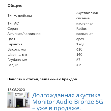
Общие
Акустическая
Тип устройства
система
Тип АС
настенная
Серия
Radius
Активная/пассивная
пассивная
Цвет
орех
Гарантия
1 год
Высота, мм
610
Ширина, мм
140
Глубина, мм
67
Вес, кг
4.2
Новости и статьи, связанные с брендом
18.06.2020
Долгожданная акустика
Monitor Audio Bronze 6G
– уже в продаже.