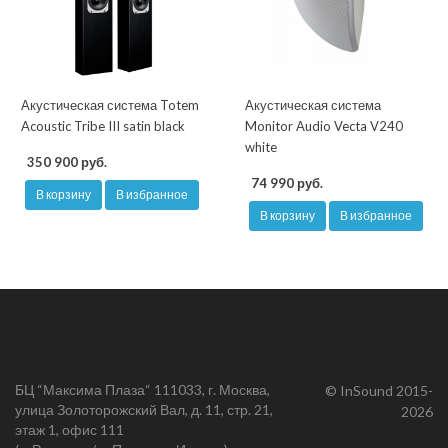
Акустическая система Totem
Акустическая система
Acoustic Tribe III satin black
Monitor Audio Vecta V240
white
350 900 руб.
74 990 руб.
В корзину
В избранное
В корзину
В избранное
БЦ “Максима Плаза“ 111033, г. Москва,
© InSound 2015-
улица Золоторожский Вал, д. 11, стр. 21,
2026
этаж 1, офис 111