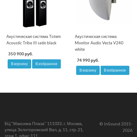
Акустическая система Totem
Акустическая система
Acoustic Tribe III satin black
Monitor Audio Vecta V240
white
350 900 руб.
74 990 руб.
В корзину
В избранное
В корзину
В избранное
БЦ “Максима Плаза“ 111033, г. Москва,
© InSound 2015-
улица Золоторожский Вал, д. 11, стр. 21,
2026
этаж 1, офис 111