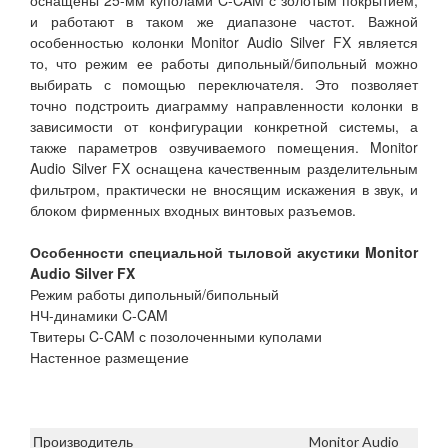
оснащены 25-мм куполами C-CAM с золотым покрытием,
и работают в таком же диапазоне частот. Важной
особенностью колонки Monitor Audio Silver FX является
то, что режим ее работы дипольный/бипольный можно
выбирать с помощью переключателя. Это позволяет
точно подстроить диаграмму направленности колонки в
зависимости от конфигурации конкретной системы, а
также параметров озвучиваемого помещения. Monitor
Audio Silver FX оснащена качественным разделительным
фильтром, практически не вносящим искажения в звук, и
блоком фирменных входных винтовых разъемов.
Особенности специальной тыловой акустики Monitor
Audio Silver FX
Режим работы дипольный/бипольный
НЧ-динамики C-CAM
Твитеры C-CAM с позолоченными куполами
Настенное размещение
Производитель
Monitor Audio