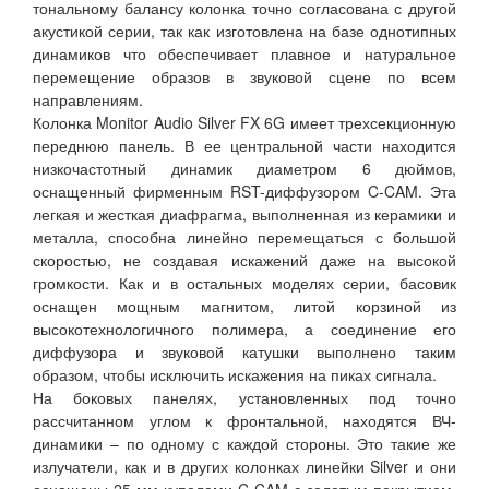
тональному балансу колонка точно согласована с другой
акустикой серии, так как изготовлена на базе однотипных
динамиков что обеспечивает плавное и натуральное
перемещение образов в звуковой сцене по всем
направлениям.
Колонка Monitor Audio Silver FX 6G имеет трехсекционную
переднюю панель. В ее центральной части находится
низкочастотный динамик диаметром 6 дюймов,
оснащенный фирменным RST-диффузором C-CAM. Эта
легкая и жесткая диафрагма, выполненная из керамики и
металла, способна линейно перемещаться с большой
скоростью, не создавая искажений даже на высокой
громкости. Как и в остальных моделях серии, басовик
оснащен мощным магнитом, литой корзиной из
высокотехнологичного полимера, а соединение его
диффузора и звуковой катушки выполнено таким
образом, чтобы исключить искажения на пиках сигнала.
На боковых панелях, установленных под точно
рассчитанном углом к фронтальной, находятся ВЧ-
динамики – по одному с каждой стороны. Это такие же
излучатели, как и в других колонках линейки Silver и они