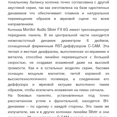
тональному балансу колонка точно согласована с другой
акустикой серии, так как изготовлена на базе однотипных
динамиков что обеспечивает плавное и натуральное
перемещение образов в звуковой сцене по всем
направлениям.
Колонка Monitor Audio Silver FX 6G имеет трехсекционную
переднюю панель. В ее центральной части находится
низкочастотный динамик диаметром 6 дюймов,
оснащенный фирменным RST-диффузором C-CAM. Эта
легкая и жесткая диафрагма, выполненная из керамики и
металла, способна линейно перемещаться с большой
скоростью, не создавая искажений даже на высокой
громкости. Как и в остальных моделях серии, басовик
оснащен мощным магнитом, литой корзиной из
высокотехнологичного полимера, а соединение его
диффузора и звуковой катушки выполнено таким
образом, чтобы исключить искажения на пиках сигнала.
На боковых панелях, установленных под точно
рассчитанном углом к фронтальной, находятся ВЧ-
динамики – по одному с каждой стороны. Это такие же
излучатели, как и в других колонках линейки Silver и они