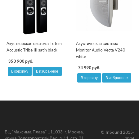
Акустическая система Totem
Акустическая система
Acoustic Tribe III satin black
Monitor Audio Vecta V240
white
350 900 руб.
74 990 руб.
В корзину
В избранное
В корзину
В избранное
БЦ “Максима Плаза“ 111033, г. Москва,
© InSound 2015-
улица Золоторожский Вал, д. 11, стр. 21,
2026