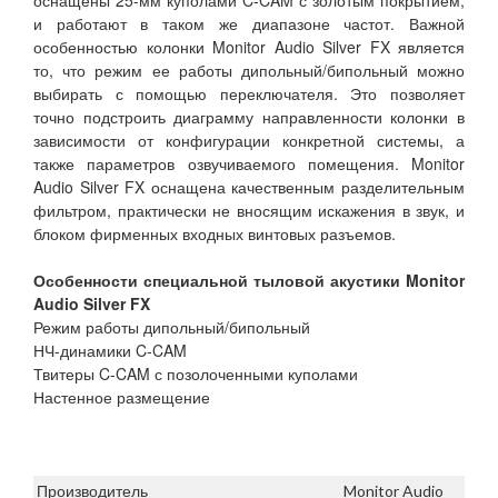
оснащены 25-мм куполами C-CAM с золотым покрытием,
и работают в таком же диапазоне частот. Важной
особенностью колонки Monitor Audio Silver FX является
то, что режим ее работы дипольный/бипольный можно
выбирать с помощью переключателя. Это позволяет
точно подстроить диаграмму направленности колонки в
зависимости от конфигурации конкретной системы, а
также параметров озвучиваемого помещения. Monitor
Audio Silver FX оснащена качественным разделительным
фильтром, практически не вносящим искажения в звук, и
блоком фирменных входных винтовых разъемов.
Особенности специальной тыловой акустики Monitor
Audio Silver FX
Режим работы дипольный/бипольный
НЧ-динамики C-CAM
Твитеры C-CAM с позолоченными куполами
Настенное размещение
Производитель
Monitor Audio