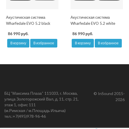
Акустическая система
Акустическая система
Wharfedale EVO 5.2 black
Wharfedale EVO 5.2 white
86 990 руб.
86 990 руб.
В корзину
В избранное
В корзину
В избранное
БЦ “Максима Плаза“ 111033, г. Москва,
© InSound 2015-
улица Золоторожский Вал, д. 11, стр. 21,
2026
этаж 1, офис 111
(м.Римская / м.Площадь Ильича)
тел.:
+7(495)978-96-46