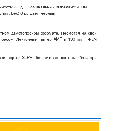
льность: 87 дБ. Номинальный импеданс: 4 Ом.
 мм. Вес: 8 кг. Цвет: черный.
ктном двухполосном формате. Несмотря на свои
м басом. Ленточный твитер AMT и 130 мм НЧ/СЧ
зоинвертор SLPP обеспечивает контроль баса при