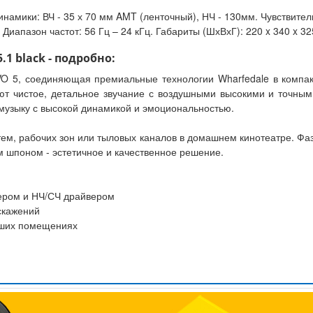
инамики: ВЧ - 35 х 70 мм AMT (ленточный), НЧ - 130мм. Чувствите
иапазон частот: 56 Гц – 24 кГц. Габариты (ШхВхГ): 220 x 340 x 325
1 black - подробно:
VO 5, соединяющая премиальные технологии Wharfedale в компа
ют чистое, детальное звучание с воздушными высокими и точны
узыку с высокой динамикой и эмоциональностью.
ем, рабочих зон или тыловых каналов в домашнем кинотеатре. Фа
м шпоном - эстетичное и качественное решение.
ером и НЧ/СЧ драйвером
скажений
ьших помещениях