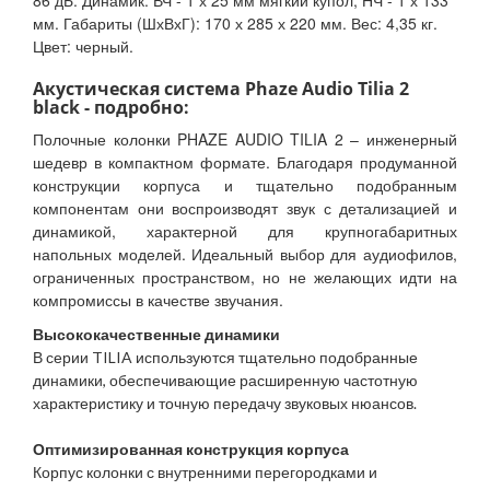
86 дБ. Динамик: ВЧ - 1 х 25 мм мягкий купол, НЧ - 1 х 133
мм. Габариты (ШхВхГ): 170 х 285 х 220 мм. Вес: 4,35 кг.
Цвет: черный.
Акустическая система Phaze Audio Tilia 2
black - подробно:
Полочные колонки PHAZE AUDIO TILIA 2 – инженерный
шедевр в компактном формате. Благодаря продуманной
конструкции корпуса и тщательно подобранным
компонентам они воспроизводят звук с детализацией и
динамикой, характерной для крупногабаритных
напольных моделей. Идеальный выбор для аудиофилов,
ограниченных пространством, но не желающих идти на
компромиссы в качестве звучания.
Высококачественные динамики
В серии TILIA используются тщательно подобранные
динамики, обеспечивающие расширенную частотную
характеристику и точную передачу звуковых нюансов.
Оптимизированная конструкция корпуса
Корпус колонки с внутренними перегородками и