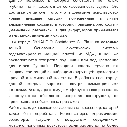
данных колонках, в котором сочетается не только
глубина, но и абсолютная согласованность звуков. Это
достигается за счет того, что в динамике используются
новые звуковые катушки, помещенные в литые
алюминиевые корзины, в которых повышена жесткость и
уменьшены резонансы, а для диффузоров применяется
магниево-силикатный полимер.
Сам корпус DYNAUDIO Confidence C1 Platinum довольно
тонкий. Основание акустической системы
задемпфировано мощной плитой из МДФ, в ней же
располагаются отверстия под шипы или под крепление
для стоек Dynaudio. Передняя панель сделана как
сэндвич, состоящий из вибродемпфирующей прокладки и
прочной алюминиевой пластины. В добавок весь корпус
данной модели укреплен внутри симметричными
стяжками. Благодаря этому демпфируются все резонансы
и получается абсолютно инертная конструкция, не
привносящая собственных призвуков.
Работу всех динамиков согласовывает кроссовер, который
также был доработан. Конденсаторы, керамические
резисторы, катушки с воздушным сердечником,
металлопленочные резисторы были заменены на более