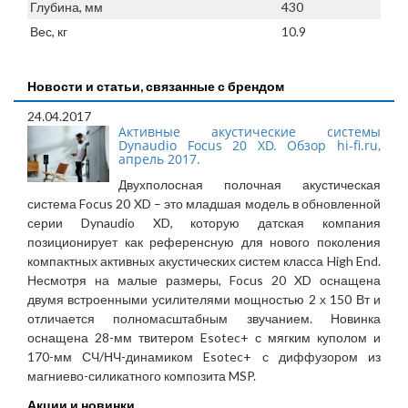
Глубина, мм
430
Вес, кг
10.9
Новости и статьи, связанные с брендом
24.04.2017
Активные акустические системы
Dynaudio Focus 20 XD. Обзор hi-fi.ru,
апрель 2017.
Двухполосная полочная акустическая
система Focus 20 XD – это младшая модель в обновленной
серии Dynaudio XD, которую датская компания
позиционирует как референсную для нового поколения
компактных активных акустических систем класса High End.
Несмотря на малые размеры, Focus 20 XD оснащена
двумя встроенными усилителями мощностью 2 х 150 Вт и
отличается полномасштабным звучанием. Новинка
оснащена 28-мм твитером Esotec+ с мягким куполом и
170-мм СЧ/НЧ-динамиком Esotec+ с диффузором из
магниево-силикатного композита MSP.
Акции и новинки