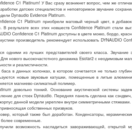
ence C1 Platinum! У Вас сразу возникнет вопрос, чем же отлич
азработки датских специалистов и неповторимое звучание сохрани
ели Dynaudio Evidence Platinum.
ce C1 Platinum приобрели матовый черный цвет, в добавок 
 результате всех этих новшеств Confidence Platinum стали выг
UDIO Confidence C1 Platinum доступны в цвете мокко, бордо, красн
стики производитель рекомендует использовать DYNAUDIO Confid
дними из лучших представителей своего класса. Звучание эт
 Для нового высокочастотного динамика Esotar2 с неодимовым магн
ьности и реалистичности.
а в данных колонках, в котором сочетается не только глубина,
ользуются новые звуковые катушки, помещенные в литые алюмин
няется магниево-силикатный полимер.
um довольно тонкий. Основание акустической системы заде
пление для стоек Dynaudio. Передняя панель сделана как сэндви
 корпус данной модели укреплен внутри симметричными стяжками.
 привносящая собственных призвуков.
ер, который также был доработан. Конденсаторы, керамические
 более современные.
ли возможность насладиться завораживающей, открытой муз