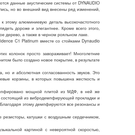
аются данные акустические системы от DYNAUDIO
лись, но во внешний вид внесены ряд изменений,
к этому алюминиевую деталь высокочастотного
лядеть дороже и элегантнее. Кроме всего этого,
ое дерево, а также в черном рояльном лаке.
ence C1 Platinum вместе со стойками Dynaudio
их колонок просто завораживает! Многолетние
итом было создано новое покрытие, в результате
 но и абсолютная согласованность звуков. Это
иевые корзины, в которых повышена жесткость и
мпфировано мощной плитой из МДФ, в ней же
ч, состоящий из вибродемпфирующей прокладки и
 Благодаря этому демпфируются все резонансы и
 резисторы, катушки с воздушным сердечником,
ыкальной картиной с невероятной скоростью,