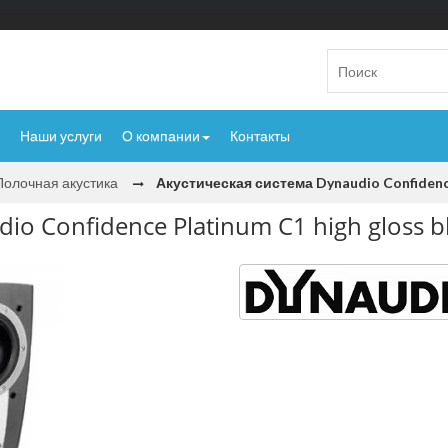
Наши услуги
О компании
Контакты
Полочная акустика
Акустическая система Dynaudio Confidence
io Confidence Platinum C1 high gloss b