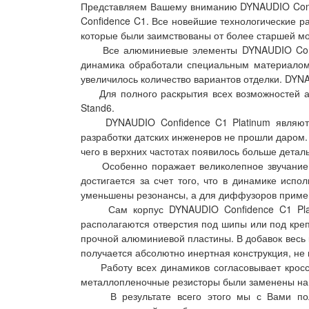
Представляем Вашему вниманию DYNAUDIO Confid
Confidence C1. Все новейшие технологические р
которые были заимствованы от более старшей мод
Все алюминиевые элементы DYNAUDIO Confiden
динамика обработали специальным материалом. В
увеличилось количество вариантов отделки. DYNA
Для полного раскрытия всех возможностей аку
Stand6.
DYNAUDIO Confidence C1 Platinum являются о
разработки датских инженеров не прошли даром.
чего в верхних частотах появилось больше детал
Особенно поражает великолепное звучание бас
достигается за счет того, что в динамике исп
уменьшены резонансы, а для диффузоров приме
Сам корпус DYNAUDIO Confidence C1 Platin
располагаются отверстия под шипы или под кре
прочной алюминиевой пластины. В добавок весь
получается абсолютно инертная конструкция, не
Работу всех динамиков согласовывает кроссов
металлопленочные резисторы были заменены на
В результате всего этого мы с Вами получи