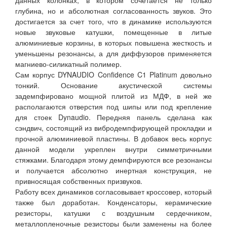
данных колонках, в котором сочетается не только
глубина, но и абсолютная согласованность звуков. Это
достигается за счет того, что в динамике используются
новые звуковые катушки, помещенные в литые
алюминиевые корзины, в которых повышена жесткость и
уменьшены резонансы, а для диффузоров применяется
магниево-силикатный полимер.
Сам корпус DYNAUDIO Confidence C1 Platinum довольно
тонкий. Основание акустической системы
задемпфировано мощной плитой из МДФ, в ней же
располагаются отверстия под шипы или под крепление
для стоек Dynaudio. Передняя панель сделана как
сэндвич, состоящий из вибродемпфирующей прокладки и
прочной алюминиевой пластины. В добавок весь корпус
данной модели укреплен внутри симметричными
стяжками. Благодаря этому демпфируются все резонансы
и получается абсолютно инертная конструкция, не
привносящая собственных призвуков.
Работу всех динамиков согласовывает кроссовер, который
также был доработан. Конденсаторы, керамические
резисторы, катушки с воздушным сердечником,
металлопленочные резисторы были заменены на более