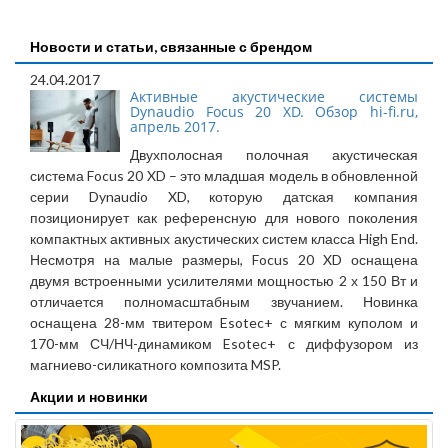
Новости и статьи, связанные с брендом
24.04.2017
Активные акустические системы
Dynaudio Focus 20 XD. Обзор hi-fi.ru,
апрель 2017.
Двухполосная полочная акустическая
система Focus 20 XD – это младшая модель в обновленной
серии Dynaudio XD, которую датская компания
позиционирует как референсную для нового поколения
компактных активных акустических систем класса High End.
Несмотря на малые размеры, Focus 20 XD оснащена
двумя встроенными усилителями мощностью 2 х 150 Вт и
отличается полномасштабным звучанием. Новинка
оснащена 28-мм твитером Esotec+ с мягким куполом и
170-мм СЧ/НЧ-динамиком Esotec+ с диффузором из
магниево-силикатного композита MSP.
Акции и новинки