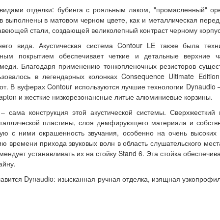
видами отделки: бубинга с рояльным лаком, "промасленный" ор
 выполнены в матовом черном цвете, как и металлическая передн
авеющей стали, создающей великолепный контраст черному корпус
его вида. Акустическая система Contour LE также была техн
нным покрытием обеспечивает четкие и детальные верхние ча
 меди. Благодаря применению тонкопленочных резисторов сущест
зовалось в легендарных колонках Consequence Ultimate Edition
т. В вуферах Contour используются лучшие технологии Dynaudio
apton и жесткие низкорезонансные литые алюминиевые корзины.
– сама конструкция этой акустической системы. Сверхжесткий 
еталлической пластины, слоя демфирующего материала и собстве
ую с ними окрашенность звучания, особенно на очень высоких 
 времени прихода звуковых волн в область слушательского места
мендует устанавливать их на стойку Stand 6. Эта стойка обеспеч
айну.
славится Dynaudio: изысканная ручная отделка, изящная узкопрофи