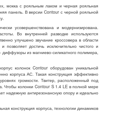
ех, мокка с рояльным лаком и черная рояльная
яя панель. В версии Contour с черной рояльной
у.
ически усовершенствована и модернизирована.
стоты. Во внутренней разводке используются
венно улучшено звучание кроссовера в области
 и позволяет достичь исключительно чистого и
 – диффузоры из магниево-силикатного полимера,
корпус колонок Contour оборудован уникальной
нно корпуса АС. Такая конструкция эффективно
уровнях громкости. Твитер, расположенный под
. Чтобы колонки Contour S 1.4 LE в полной мере
ивает надежную антирезонансную опору и идеально
льная конструкция корпуса, технологии динамиков