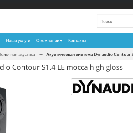
Наши услуги
О компании
Контакты
Полочная акустика
Акустическая система Dynaudio Contour S1
io Contour S1.4 LE mocca high gloss