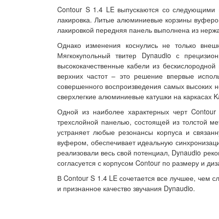
Contour S 1.4 LE выпускаются со следующими 
лакировка. Литые алюминиевые корзины вуферов
лакировкой передняя панель выполнена из нерж
Однако изменения коснулись не только внешн
Мягкокупольный твитер Dynaudio с прецизио
высококачественные кабели из бескислородной
верхних частот – это решение впервые исполь
совершенного воспроизведения самых высоких но
сверхлегкие алюминиевые катушки на каркасах K
Одной из наиболее характерных черт Contour 
трехслойной панелью, состоящей из толстой м
устраняет любые резонансы корпуса и связанн
вуфером, обеспечивает идеальную синхронизацию
реализовали весь свой потенциал, Dynaudio реко
согласуется с корпусом Contour по размеру и диз
В Contour S 1.4 LE сочетается все лучшее, чем 
и признанное качество звучания Dynaudio.