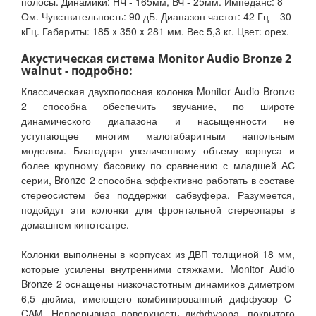
полосы. Динамики: НЧ - 165мм, ВЧ - 25мм. Импеданс: 8
Ом. Чувствительность: 90 дБ. Диапазон частот: 42 Гц – 30
кГц. Габариты: 185 x 350 x 281 мм. Вес 5,3 кг. Цвет: орех.
Акустическая система Monitor Audio Bronze 2
walnut - подробно:
Классическая двухполосная колонка Monitor Audio Bronze
2 способна обеспечить звучание, по широте
динамического диапазона и насыщенности не
уступающее многим малогабаритным напольным
моделям. Благодаря увеличенному объему корпуса и
более крупному басовику по сравнению с младшей АС
серии, Bronze 2 способна эффективно работать в составе
стереосистем без поддержки сабвуфера. Разумеется,
подойдут эти колонки для фронтальной стереопары в
домашнем кинотеатре.
Колонки выполнены в корпусах из ДВП толщиной 18 мм,
которые усилены внутренними стяжками. Monitor Audio
Bronze 2 оснащены низкочастотным динамиков диметром
6,5 дюйма, имеющего комбинированный диффузор C-
CAM. Непрерывная поверхность диффузора, покрытого