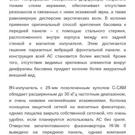
тонким слоем керамики, обеспечивает отсутствие
резонансов и связанных с ними искажений звука, а также
равномерную дисперсию акустических волн. В колонке
применен оригинальный способ крепления басовика к
передней панели – с помощью стального стержня,
расположенного внутри корпуса между его задней
стенкой и магнитом излучателя. Этим достигается
гашение паразитных вибраций фронтальной панели, а
конструкция всей АС становится более жесткой. Кроме
того, отсутствие видимых крепежных элементов вокруг
диафрагмы басовика придает колонке более аккуратный
внешний вид.
ВЧ-излучатель с 25-мм позолоченным куполом C-CAM
обладает расширенным до 30 кГц частотным диапазоном,
и очень низкими нелинейными искажениями. Колонка
оснащена защитной сеткой на магнитных фиксаторах,
однако пищалка закрыта собственной сеточкой, что очень
удобно, если планируется использовать АС без гриля.
Отверстие запатентованного фазоинвертора Hi-Ve II
выведено на переднюю панель, однако компания