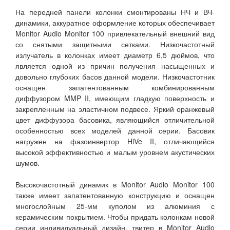
На передней панели колонки смонтированы НЧ и ВЧ-
динамики, аккуратное оформление которых обеспечивает
Monitor Audio Monitor 100 привлекательный внешний вид
со снятыми защитными сетками. Низкочастотный
излучатель в колонках имеет диаметр 6,5 дюймов, что
является одной из причин получения насыщенных и
довольно глубоких басов данной модели. Низкочастотник
оснащен запатентованным комбинированным
диффузором MMP II, имеющим гладкую поверхность и
закрепленным на эластичном подвесе. Яркий оранжевый
цвет диффузора басовика, являющийся отличительной
особенностью всех моделей данной серии. Басовик
нагружен на фазоинвертор HiVe II, отличающийся
высокой эффективностью и малым уровнем акустических
шумов.
Высокочастотный динамик в Monitor Audio Monitor 100
также имеет запатентованную конструкцию и оснащен
многослойным 25-мм куполом из алюминия с
керамическим покрытием. Чтобы придать колонкам новой
серии индивидуальный дизайн, твитер в Monitor Audio