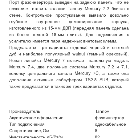
Порт фазоинвертора выведен на заднюю панель, что не
позволяет ставить колонки Tannoy Mercury 7.2 близко к
стене. Контрольное простукивание выявило довольно
глубокое внутреннее демпфирование корпуса,
изготовленного из 15-мм ДВП (передняя панель сделана
из более толстой 18-мм плиты). Для подключения к
усилителю имеется пара надежных винтовых клемм.
Предлагается три варианта отделки: черный и светлый
дуб и наиболее популярный walnut (темный ореховый).
Новая линейка Mercury 7 включает напольную модель
Mercury 7.4, две полочные системы Mercury 7.2 и 7.1,
колонку центрального канала Mercury 7C, а также она
дополнена активным сабвуфером TS2.8 SUB, который
также предлагается в таких же трех вариантах отделки.
Производитель
Tannoy
Акустическое оформление
фазоинвертор
Тип подключения
однокабельное
Сопротивление, Ом
8
Чувствительность, дБ/Вт/м
89