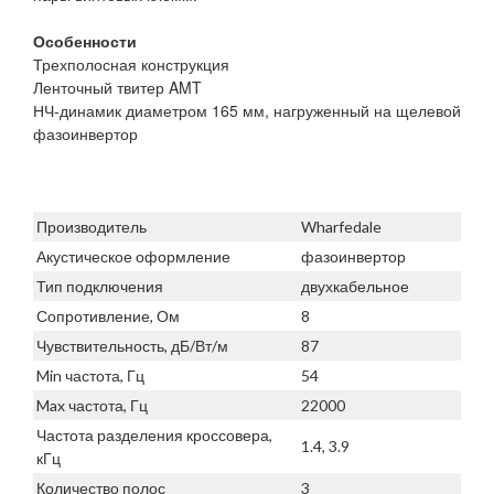
Особенности
Трехполосная конструкция
Ленточный твитер AMT
НЧ-динамик диаметром 165 мм, нагруженный на щелевой
фазоинвертор
Производитель
Wharfedale
Акустическое оформление
фазоинвертор
Тип подключения
двухкабельное
Сопротивление, Ом
8
Чувствительность, дБ/Вт/м
87
Min частота, Гц
54
Max частота, Гц
22000
Частота разделения кроссовера,
1.4, 3.9
кГц
Количество полос
3