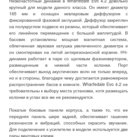
Низкочастотный динамик в Wharfedale Evo 4.2 довольно
крупный для модели данного класса. Он имеет диаметр
165 мм и оснащен кевларовым диффузором с
фиксированной фазовой заглушкой. Диффузор закреплен
на полукруглом подвесе из резины, который обеспечивает
его линейное перемещение с большой амплитудой. В
басовик установлены мощная магнитная система,
облегченная звуковая катушка увеличенного диаметра и
он смонтирован на литой антирезонансной корзине. НЧ-
динамик работает в паре со щелевым фазоинвертором,
размещенным в нижней части колонки. Порт
обеспечивает выход акустических волн не только вперед,
но и в стороны, благодаря чему достигается равномерное
распространение басов в комнате. Wharfedale Evo 4.2 не
требовательны к выбору места установки, хотя размещать
колонки в углах все же не рекомендуется.
Покатые боковые панели корпуса, а также то, что ее
передняя панель шире задней, обеспечивает гашение
резонансов и вибраций, способных окрасить звучание.
Для подключения к усилителю в модели используется две
пары винтовых клемм.