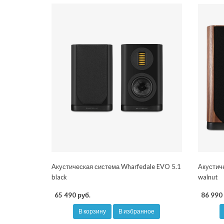
Акустическая система Wharfedale EVO 5.1
Акустич
black
walnut
65 490 руб.
86 990 
В корзину
В избранное