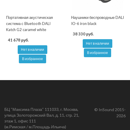
Портативная акустическая
Наушники беспроводные DALI
система с Bluetooth DALI
IO-6 iron black
Katch G2 caramel white
38 330 руб.
41 678 руб.
Нет в наличии
Нет в наличии
В избранное
В избранное
БЦ “Максима Плаза“ 111033, г. Москва,
© InSound 2015-
улица Золоторожский Вал, д. 11, стр. 21,
2026
этаж 1, офис 111
(м.Римская / м.Площадь Ильича)