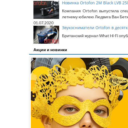
Новинка Ortofon 2M Black LVB 250
Компания Ortofon выпустила спе
летнему юбилею Людвига Ван Бетхо
01.07.2020
Звукосниматели Ortofon в десятк
Британский журнал What Hi-Fi опу
Акции и новинки