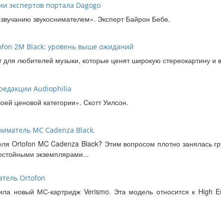
ии экспертов портала Dagogo
звучанию звукоснимателем». Эксперт Байрон Бебе.
tofon 2M Black: уровень выше ожиданий
т для любителей музыки, которые ценят широкую стереокартину и 
 редакции Audiophilia
воей ценовой категории». Скотт Уилсон.
ниматель MC Cadenza Black.
я Ortofon MC Cadenza Black? Этим вопросом плотно занялась груп
остойными экземплярами...
тель Ortofon
ила новый МС-картридж Verismo. Эта модель относится к High E