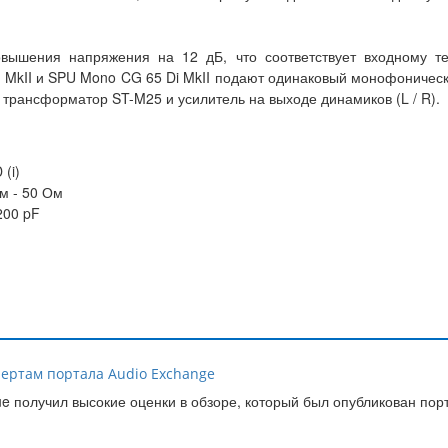
овышения напряжения на 12 дБ, что соответствует входному 
 MkII и SPU Mono CG 65 Di MkII подают одинаковый монофонически
трансформатор ST-M25 и усилитель на выходе динамиков (L / R).
(i)
м - 50 Ом
200 pF
пертам портала Audio Exchange
e получил высокие оценки в обзоре, который был опубликован пор