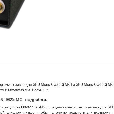
эксклюзивно для SPU Mono CG25Di MkII и SPU Mono CG65Di MkII. Ча
хГ): 65х39х98 мм. Вес:410 г.
T M25 MC - подробно:
й катушкой Ortofon ST-M25 предназначен исключительно для SPU
лей слишком низкое, чтобы напрямую подключить к входному 