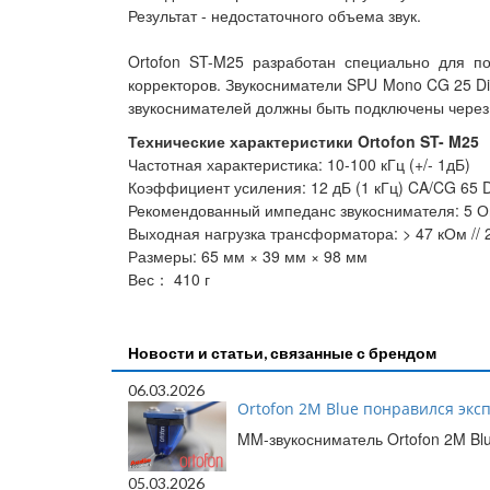
Результат - недостаточного объема звук.
Ortofon ST-M25 разработан специально для п
корректоров. Звукосниматели SPU Mono CG 25 Di
звукоснимателей должны быть подключены через 
Технические характеристики Ortofon ST- M25
Частотная характеристика: 10-100 кГц (+/- 1дБ)
Коэффициент усиления: 12 дБ (1 кГц) CA/CG 65 D 
Рекомендованный импеданс звукоснимателя: 5 О
Выходная нагрузка трансформатора: > 47 кОм // 
Размеры: 65 мм × 39 мм × 98 мм
Вес： 410 г
Новости и статьи, связанные с брендом
06.03.2026
Ortofon 2M Blue понравился экс
MM-звукосниматель Ortofon 2M Blu
05.03.2026