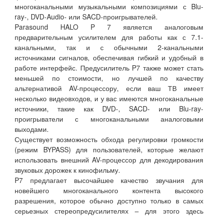
многоканальными музыкальными композициями с Blu-
ray-, DVD-Audio- или SACD-проигрывателей.
Parasound HALO P 7 является аналоговым
предварительным усилителем для работы как с 7.1-
канальными, так и с обычными 2-канальными
источниками сигналов, обеспечивая гибкий и удобный в
работе интерфейс. Предусилитель P7 также может стать
меньшей по стоимости, но лучшей по качеству
альтернативой AV-процессору, если ваш ТВ имеет
несколько видеовходов, и у вас имеются многоканальные
источники, такие как DVD-, SACD- или Blu-ray-
проигрыватели с многоканальными аналоговыми
выходами.
Существует возможность обхода регулировки громкости
(режим BYPASS) для пользователей, которые желают
использовать внешний AV-процессор для декодирования
звуковых дорожек к кинофильму.
P7 предлагает высочайшее качество звучания для
новейшего многоканального контента высокого
разрешения, которое обычно доступно только в самых
серьезных стереопредусилителях – для этого здесь