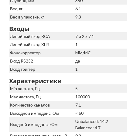
Глубина, мм
350
Вес, кг
6.1
Вес в упаковке, кг
9.3
Входы
Линейный вход RCA
7 и 2 х 7,1
Линейный вход XLR
1
Фонокорректор
MM/MC
Вход RS232
да
Вход триггер
1
Характеристики
Min частота, Гц
5
Max частота, Гц
100000
Количество каналов
7.1
Выходной импеданс, Ом
< 60
Unbalanced: 14.2
Входной импеданс, кОм
Balanced: 4.7
Входная чувствительность, В
0.2