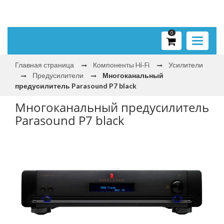
0
Toggle
navigati
Главная страница
Компоненты Hi‑Fi
Усилители
Предусилители
Многоканальный
предусилитель Parasound P7 black
Многоканальный предусилитель
Parasound P7 black