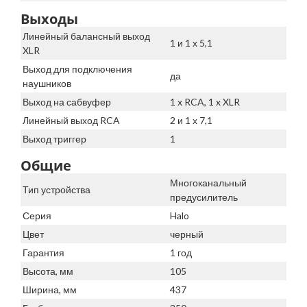
Выходы
Линейный балансный выход
1 и 1 х 5,1
XLR
Выход для подключения
да
наушников
Выход на сабвуфер
1 x RCA, 1 x XLR
Линейный выход RCA
2 и 1 х 7,1
Выход триггер
1
Общие
Многоканальный
Тип устройства
предусилитель
Серия
Halo
Цвет
черный
Гарантия
1 год
Высота, мм
105
Ширина, мм
437