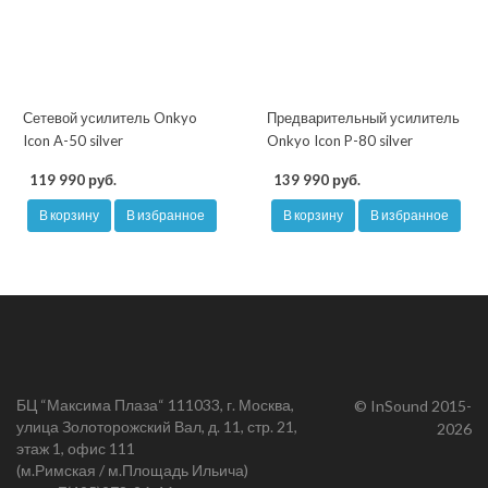
Сетевой усилитель Onkyo
Предварительный усилитель
Icon A-50 silver
Onkyo Icon P-80 silver
119 990 руб.
139 990 руб.
В корзину
В избранное
В корзину
В избранное
БЦ “Максима Плаза“ 111033, г. Москва,
© InSound 2015-
улица Золоторожский Вал, д. 11, стр. 21,
2026
этаж 1, офис 111
(м.Римская / м.Площадь Ильича)