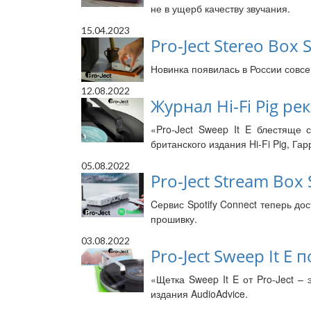
не в ущерб качеству звучания.
15.04.2023
Pro-Ject Stereo Box
Новинка появилась в России совсе
12.08.2022
Журнал Hi-Fi Pig рек
«Pro-Ject Sweep It E блестяще 
британского издания Hi-Fi Pig, Гар
05.08.2022
Pro-Ject Stream Box
Cервис Spotify Connect теперь дос
прошивку.
03.08.2022
Pro-Ject Sweep It E
«Щетка Sweep It E от Pro-Ject –
издания AudioAdvice.