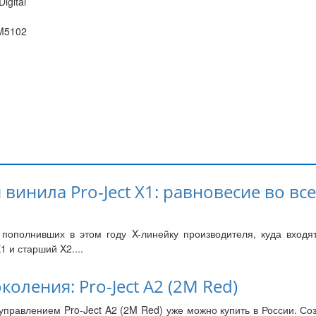
igital
M5102
винила Pro-Ject X1: равновесие во все
пополнивших в этом году X-линейку производителя, куда входя
1 и старший X2....
оления: Pro-Ject A2 (2M Red)
управлением Pro-Ject A2 (2M Red) уже можно купить в России. Со