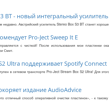
 S3 BT - новый интегральный усилитель
м недавно. Австрийский усилитель Stereo Box S3 BT станет хорош
омендует Pro-Ject Sweep It E
справляется с чисткой! После использования мои пластинки ока
ри Смит.
 S2 Ultra поддерживает Spotify Connect
тупен в сетевом транспорте Pro-Ject Stream Box S2 Ultra! Для это
 покоряет издание AudioAdvice
 это отличный способ оперативной очистки пластинок», - к таком