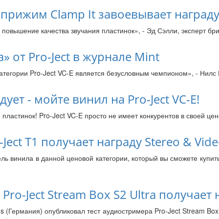
прижим Clamp It завоевывает награду 
 повышение качества звучания пластинок», - Эд Сэлли, эксперт бри
» от Pro-Ject в журнале Mint
тегории Pro-Ject VC-E является безусловным чемпионом», - Нилс К
дует - мойте винил на Pro-Ject VC-E!
астинок! Pro-Ject VC-E просто не имеет конкурентов в своей ценов
ect T1 получает награду Stereo & Vide
ель винила в данной ценовой категории, который вы сможете купить
 Pro-Ject Stream Box S2 Ultra получает 
s (Германия) опубликовал тест аудиостримера Pro-Ject Stream Box 