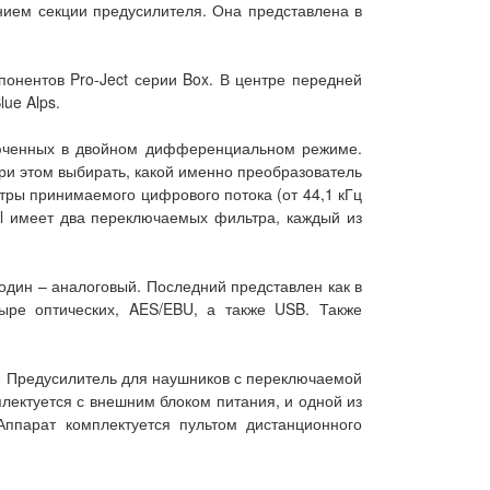
нием секции предусилителя. Она представлена в
онентов Pro-Ject серии Box. В центре передней
ue Alps.
ключенных в двойном дифференциальном режиме.
и этом выбирать, какой именно преобразователь
тры принимаемого цифрового потока (от 44,1 кГц
al имеет два переключаемых фильтра, каждый из
один – аналоговый. Последний представлен как в
ыре оптических, AES/EBU, а также USB. Также
и. Предусилитель для наушников с переключаемой
лектуется с внешним блоком питания, и одной из
Аппарат комплектуется пультом дистанционного