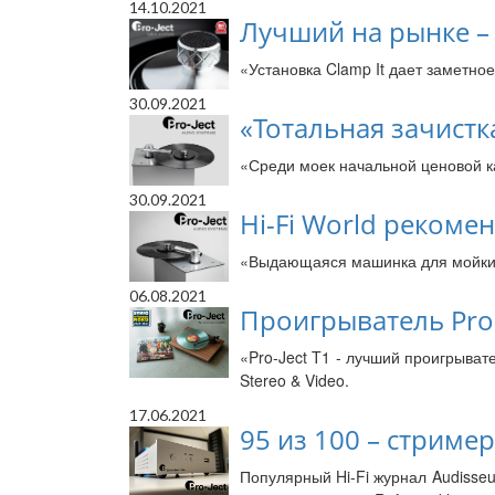
14.10.2021
Лучший на рынке – 
«Установка Clamp It дает заметное
30.09.2021
«Тотальная зачистка
«Среди моек начальной ценовой ка
30.09.2021
Hi-Fi World рекомен
«Выдающаяся машинка для мойки пл
06.08.2021
Проигрыватель Pro-J
«Pro-Ject T1 - лучший проигрыват
Stereo & Video.
17.06.2021
95 из 100 – стример
Популярный Hi-Fi журнал Audisseu