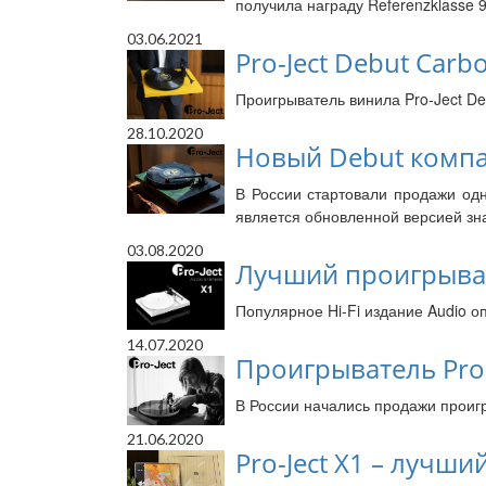
получила награду Referenzklasse 9
03.06.2021
Pro-Ject Debut Carb
Проигрыватель винила Pro-Ject De
28.10.2020
Новый Debut компан
В России стартовали продажи одн
является обновленной версией зна
03.08.2020
Лучший проигрывател
Популярное Hi-Fi издание Audio о
14.07.2020
Проигрыватель Pro-
В России начались продажи проигр
21.06.2020
Pro-Ject X1 – лучш