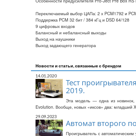
Особенности предусилителя Pro-Ject Pre Box RS D
Переключаемый выбор ЦАПа: 2 х PCM1792 и PC
Поддержка PCM 32 бит / 384 кГц и DSD 64/128
9 цифровых входов
Балансный и небалансный выходы
Выход на наушники
Выход задающего генератора
Новости и статьи, связанные с брендом
14.01.2020
Тест проигрывателя 
2019.
Эта модель — одна из новинок, 
Evolution. Вообще, новых «иксов» два: младший X
29.09.2023
Автомат второго пок
Проигрыватель с автоматическим 