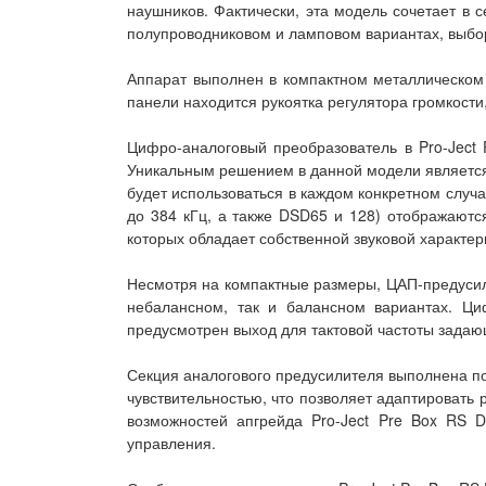
наушников. Фактически, эта модель сочетает в
полупроводниковом и ламповом вариантах, выбо
Аппарат выполнен в компактном металлическом 
панели находится рукоятка регулятора громкости
Цифро-аналоговый преобразователь в Pro-Ject
Уникальным решением в данной модели является
будет использоваться в каждом конкретном случ
до 384 кГц, а также DSD65 и 128) отображаютс
которых обладает собственной звуковой характер
Несмотря на компактные размеры, ЦАП-предусили
небалансном, так и балансном вариантах. Ци
предусмотрен выход для тактовой частоты задаю
Секция аналогового предусилителя выполнена по
чувствительностью, что позволяет адаптировать
возможностей апгрейда Pro-Ject Pre Box RS D
управления.