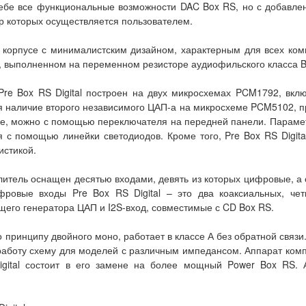
 себе все функциональные возможности DAC Box RS, но с добавле
р которых осуществляется пользователем.
корпусе с минималистским дизайном, характерным для всех комп
, выполненном на переменном резисторе аудиофильского класса Bl
 Pre Box RS Digital построен на двух микросхемах PCM1792, в
 наличие второго независимого ЦАП-а на микросхеме PCM5102, пр
ае, можно с помощью переключателя на передней панели. Параме
я с помощью линейки светодиодов. Кроме того, Pre Box RS Digit
истикой.
тель оснащен десятью входами, девять из которых цифровые, а 
фровые входы Pre Box RS Digital – это два коаксиальных, чет
щего генератора ЦАП и I2S-вход, совместимые с CD Box RS.
 принципу двойного моно, работает в классе А без обратной связ
 работу схему для моделей с различным импедансом. Аппарат комп
igital состоит в его замене на более мощный Power Box RS. 