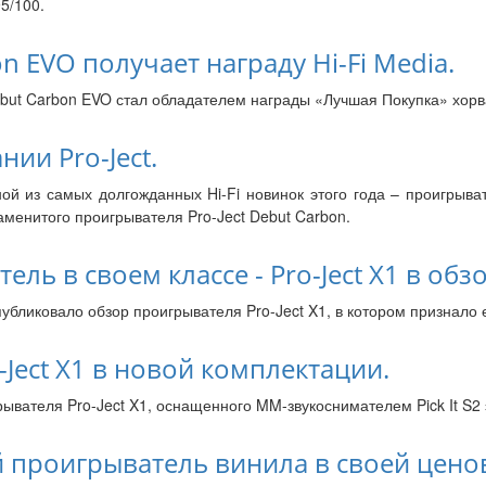
5/100.
on EVO получает награду Hi-Fi Media.
but Carbon EVO стал обладателем награды «Лучшая Покупка» хорва
ии Pro-Ject.
ой из самых долгожданных Hi-Fi новинок этого года – проигрыва
менитого проигрывателя Pro-Ject Debut Carbon.
ь в своем классе - Pro-Ject X1 в обзо
публиковало обзор проигрывателя Pro-Ject X1, в котором признало 
Ject X1 в новой комплектации.
ывателя Pro-Ject X1, оснащенного MM-звукоснимателем Pick It S2 
ий проигрыватель винила в своей цено