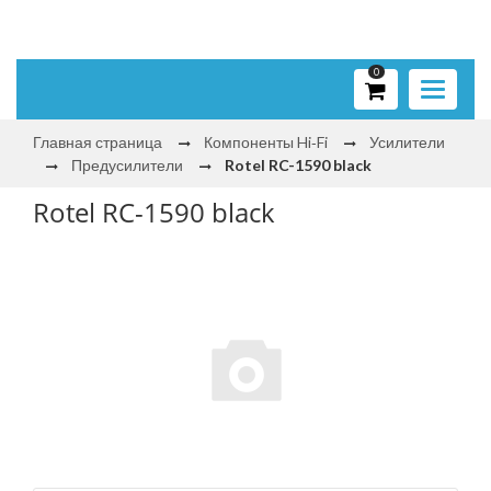
0
Toggle
navigati
Главная страница
Компоненты Hi‑Fi
Усилители
Предусилители
Rotel RC-1590 black
Rotel RC-1590 black