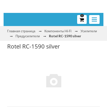
0
Toggle
navigati
Главная страница
Компоненты Hi‑Fi
Усилители
Предусилители
Rotel RC-1590 silver
Rotel RC-1590 silver