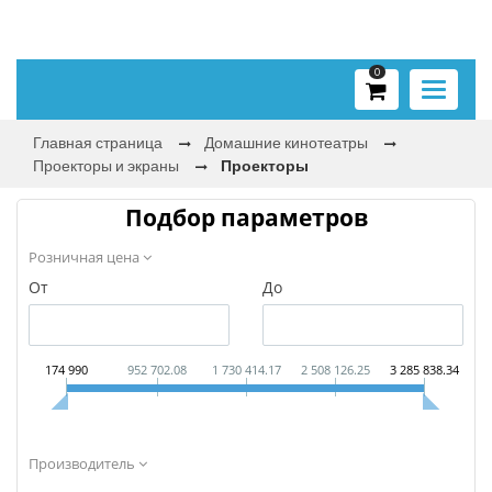
0
Toggle
navigati
Главная страница
Домашние кинотеатры
Проекторы и экраны
Проекторы
Подбор параметров
Розничная цена
От
До
174 990
952 702.08
1 730 414.17
2 508 126.25
3 285 838.34
Производитель