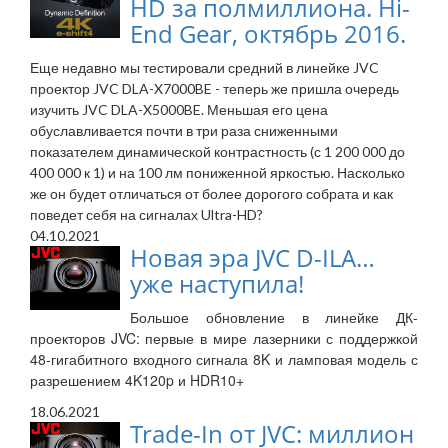
HD за полмиллиона. Hi-
End Gear, октябрь 2016.
Еще недавно мы тестировали средний в линейке JVC
проектор JVC DLA-X7000BE - теперь же пришла очередь
изучить JVC DLA-X5000BE. Меньшая его цена
обуславливается почти в три раза сниженными
показателем динамической контрастность (с 1 200 000 до
400 000 к 1) и на 100 лм пониженной яркостью. Насколько
же он будет отличаться от более дорогого собрата и как
поведет себя на сигналах Ultra-HD?
04.10.2021
Новая эра JVС D-ILA…
уже наступила!
Большое обновление в линейке ДК-
проекторов JVC: первые в мире лазерники с поддержкой
48-гигабитного входного сигнала 8K и ламповая модель с
разрешением 4K120p и HDR10+
18.06.2021
Trade-In от JVC: миллион