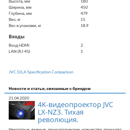
Высота, мм
180
Ширина, мм
450
Глубина, мм
479
Вес, кг
15
Вес в упаковке, кг
18.9
Входы
Вход HDMI
2
LAN (RJ-45)
1
JVC DILA Specification Comparison
Новости и статьи, связанные с брендом
21.04.2020
4K-видеопроектор JVC
LX-NZ3. Тихая
революция.
Некоторые важные технологические новшества приходят