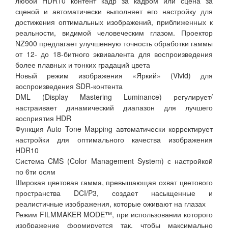
любой HDR10 контент кадр за кадром или сцена за
сценой и автоматически выполняет его настройку для
достижения оптимальных изображений, приближенных к
реальности, видимой человеческим глазом. Проектор
NZ900 предлагает улучшенную точность обработки гаммы
от 12- до 18-битного эквивалента для воспроизведения
более плавных и тонких градаций цвета
Новый режим изображения «Яркий» (Vivid) для
воспроизведения SDR-контента
DML (Display Mastering Luminance) регулирует/
настраивает динамический диапазон для лучшего
восприятия HDR
Функция Auto Tone Mapping автоматически корректирует
настройки для оптимального качества изображения
HDR10
Система CMS (Color Management System) с настройкой
по 6ти осям
Широкая цветовая гамма, превышающая охват цветового
пространства DCI/P3, создает насыщенные и
реалистичные изображения, которые оживают на глазах
Режим FILMMAKER MODE™, при использовании которого
изображение формируется так, чтобы максимально