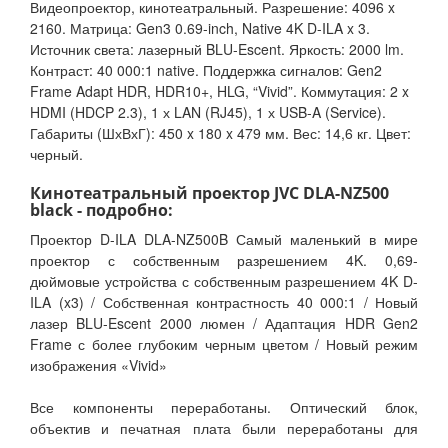
Видеопроектор, кинотеатральный. Разрешение: 4096 x
2160. Матрица: Gen3 0.69-inch, Native 4K D-ILA x 3.
Источник света: лазерный BLU-Escent. Яркость: 2000 lm.
Контраст: 40 000:1 native. Поддержка сигналов: Gen2
Frame Adapt HDR, HDR10+, HLG, “Vivid”. Коммутация: 2 x
HDMI (HDCP 2.3), 1 х LAN (RJ45), 1 х USB-A (Service).
Габариты (ШхВхГ): 450 x 180 x 479 мм. Вес: 14,6 кг. Цвет:
черный.
Кинотеатральный проектор JVC DLA-NZ500
black - подробно:
Проектор D-ILA DLA-NZ500B Самый маленький в мире
проектор с собственным разрешением 4K. 0,69-
дюймовые устройства с собственным разрешением 4K D-
ILA (x3) / Собственная контрастность 40 000:1 / Новый
лазер BLU-Escent 2000 люмен / Адаптация HDR Gen2
Frame с более глубоким черным цветом / Новый режим
изображения «Vivid»
Все компоненты переработаны. Оптический блок,
объектив и печатная плата были переработаны для