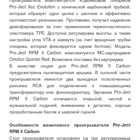
Проигрыватель комплектуется 9-дюймовым тонармом
Pro-Ject 9cc Evolution с конической карбоновой трубкой,
которая образует одно целое с шеллом и эффективно
противостоит резонансам. Противовес получил надежное
демпфирование за счет применения термопластичного
эластомера TPE. Доступна регулировка высоты, а также
настройка угла VTA и азимута (за счет вращения трубки
тонарма, которая фиксируется одним болтом). Модель
Pro-Ject RPM 5 Carbon комплектуется MC-картриджем
Ortofon Quintet Red. Возможна поставка без картриджа.
В качестве опции для Pro-Ject RPM 5 Carbon
предусмотрена пылезащитная крышка. В тыльной части
проигрывателя имеются два выходных позолоченных
разъема RCA для подключения к повышающему
трансформатору или фонокорректору. Звучание Pro-Ject
RPM 5 Carbon отличается открытой, чистой и
музыкальной подачей, вниманием к деталям, хорошо
проработанным басом и широкой сценой.
Особенности винилового проигрывателя Pro-Ject
RPM 5 Carbon
Стол проигрывателя установлен на три регулируемые