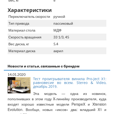
Вес, кг
8
Характеристики
Переключатель скорости
ручной
Тип привода
пассиковый
Материал стола
МДФ
Скорость вращения
33 1/3, 45
Вес диска, кг
5.4
Материал диска
акрил
Новости и статьи, связанные с брендом
14.01.2020
Тест проигрывателя винила Pro-Ject X1:
равновесие во всем. Stereo & Video,
декабрь 2019.
Эта модель — одна из новинок,
пополнивших в этом году X-линейку производителя, куда
входят хорошо известные модели PerspeX и Xtension
Evolution. Вообще, новых «иксов» два: младший X1 и