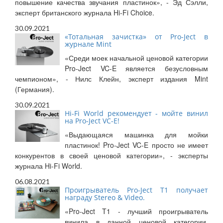
повышение качества звучания пластинок», - Эд Сэлли,
эксперт британского журнала Hi-Fi Choice.
30.09.2021
«Тотальная зачистка» от Pro-Ject в
журнале Mint
«Среди моек начальной ценовой категории
Pro-Ject VC-E является безусловным
чемпионом», - Нилс Клейн, эксперт издания Mint
(Германия).
30.09.2021
Hi-Fi World рекомендует - мойте винил
на Pro-Ject VC-E!
«Выдающаяся машинка для мойки
пластинок! Pro-Ject VC-E просто не имеет
конкурентов в своей ценовой категории», - эксперты
журнала Hi-Fi World.
06.08.2021
Проигрыватель Pro-Ject T1 получает
награду Stereo & Video.
«Pro-Ject T1 - лучший проигрыватель
винила в данной ценовой категории,