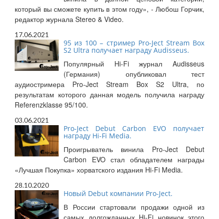
который вы сможете купить в этом году», - Любош Горчик,
редактор журнала Stereo & Video.
17.06.2021
95 из 100 – стример Pro-Ject Stream Box
S2 Ultra получает награду Audisseus.
Популярный Hi-Fi журнал Audisseus
(Германия) опубликовал тест
аудиостримера Pro-Ject Stream Box S2 Ultra, по
результатам которого данная модель получила награду
Referenzklasse 95/100.
03.06.2021
Pro-Ject Debut Carbon EVO получает
награду Hi-Fi Media.
Проигрыватель винила Pro-Ject Debut
Carbon EVO стал обладателем награды
«Лучшая Покупка» хорватского издания Hi-Fi Media.
28.10.2020
Новый Debut компании Pro-Ject.
В России стартовали продажи одной из
самых долгожданных Hi-Fi новинок этого