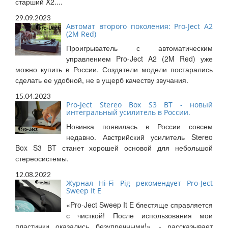
старший X2....
29.09.2023
Автомат второго поколения: Pro-Ject A2
(2M Red)
Проигрыватель с автоматическим
управлением Pro-Ject A2 (2M Red) уже
можно купить в России. Создатели модели постарались
сделать ее удобной, не в ущерб качеству звучания.
15.04.2023
Pro-Ject Stereo Box S3 BT - новый
интегральный усилитель в России.
Новинка появилась в России совсем
недавно. Австрийский усилитель Stereo
Box S3 BT станет хорошей основой для небольшой
стереосистемы.
12.08.2022
Журнал Hi-Fi Pig рекомендует Pro-Ject
Sweep It E
«Pro-Ject Sweep It E блестяще справляется
с чисткой! После использования мои
пластинки оказались безупречными!», - рассказывает