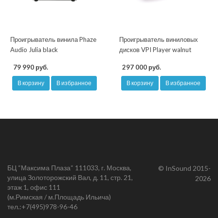
Проигрыватель винила Phaze
Проигрыватель виниловых
Audio Julia black
дисков VPI Player walnut
79 990 руб.
297 000 руб.
В корзину
В избранное
В корзину
В избранное
БЦ “Максима Плаза“ 111033, г. Москва,
© InSound 2015-
улица Золоторожский Вал, д. 11, стр. 21,
2026
этаж 1, офис 111
(м.Римская / м.Площадь Ильича)
тел.:
+7(495)978-96-46