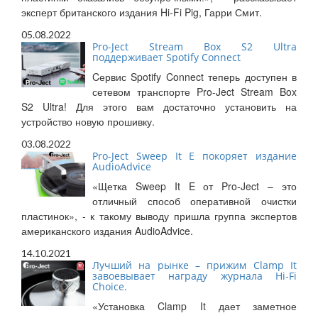
эксперт британского издания Hi-Fi Pig, Гарри Смит.
05.08.2022
Pro-Ject Stream Box S2 Ultra
поддерживает Spotify Connect
Cервис Spotify Connect теперь доступен в
сетевом транспорте Pro-Ject Stream Box
S2 Ultra! Для этого вам достаточно установить на
устройство новую прошивку.
03.08.2022
Pro-Ject Sweep It E покоряет издание
AudioAdvice
«Щетка Sweep It E от Pro-Ject – это
отличный способ оперативной очистки
пластинок», - к такому выводу пришла группа экспертов
американского издания AudioAdvice.
14.10.2021
Лучший на рынке – прижим Clamp It
завоевывает награду журнала Hi-Fi
Choice.
«Установка Clamp It дает заметное