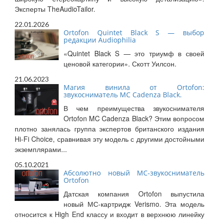
Эксперты TheAudioTailor.
22.01.2026
Ortofon Quintet Black S — выбор
редакции Audiophilia
«Quintet Black S — это триумф в своей
ценовой категории». Скотт Уилсон.
21.06.2023
Магия винила от Ortofon:
звукосниматель MC Cadenza Black.
В чем преимущества звукоснимателя
Ortofon MC Cadenza Black? Этим вопросом
плотно занялась группа экспертов британского издания
Hi-Fi Choice, сравнивая эту модель с другими достойными
экземплярами...
05.10.2021
Абсолютно новый МС-звукосниматель
Ortofon
Датская компания Ortofon выпустила
новый МС-картридж Verismo. Эта модель
относится к High End классу и входит в верхнюю линейку