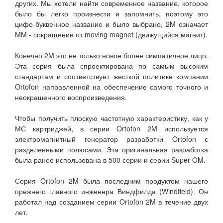
других. Мы хотели найти современное название, которое
было бы легко произнести и запомнить, поэтому это
цифо-буквенное название и было выбрано, 2M означает
MM - сокращение от moving magnet (движущийся магнит).
Конечно 2M это не только новое более симпатичное лицо.
Эта серия была спроектирована по самым высоким
стандартам и соответствует жесткой политике компании
Ortofon направленной на обеспечение самого точного и
неокрашенного воспроизведения.
Чтобы получить плоскую частотную характеристику, как у
МС картриджей, в серии Ortofon 2M используется
электромагнитный генератор разработки Ortofon с
разделенными полюсами. Эта оригинальная разработка
была ранее использована в 500 серии и серии Super OM.
Серия Ortofon 2M была последним продуктом нашего
прежнего главного инженера Виндфилда (Windfield). Он
работал над созданием серии Ortofon 2M в течение двух
лет.