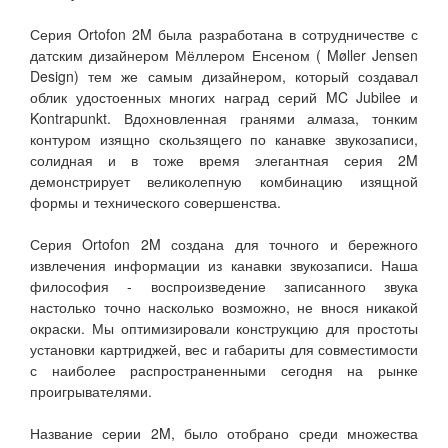
Серия Ortofon 2M была разработана в сотрудничестве с
датским дизайнером Мёллером Енсеном ( Møller Jensen
Design) тем же самым дизайнером, который создавал
облик удостоенных многих наград серий MC Jubilee и
Kontrapunkt. Вдохновленная гранями алмаза, тонким
контуром изящно скользящего по канавке звукозаписи,
солидная и в тоже время элегантная серия 2M
демонстрирует великолепную комбинацию изящной
формы и технического совершенства.
Серия Ortofon 2M создана для точного и бережного
извлечения информации из канавки звукозаписи. Наша
философия - воспроизведение записанного звука
настолько точно насколько возможно, не внося никакой
окраски. Мы оптимизировали конструкцию для простоты
установки картриджей, вес и габариты для совместимости
с наиболее распространенными сегодня на рынке
проигрывателями.
Название серии 2M, было отобрано среди множества