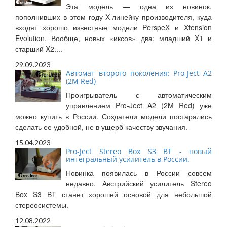
Эта модель — одна из новинок,
пополнивших в этом году X-линейку производителя, куда
входят хорошо известные модели PerspeX и Xtension
Evolution. Вообще, новых «иксов» два: младший X1 и
старший X2....
29.09.2023
Автомат второго поколения: Pro-Ject A2
(2M Red)
Проигрыватель с автоматическим
управлением Pro-Ject A2 (2M Red) уже
можно купить в России. Создатели модели постарались
сделать ее удобной, не в ущерб качеству звучания.
15.04.2023
Pro-Ject Stereo Box S3 BT - новый
интегральный усилитель в России.
Новинка появилась в России совсем
недавно. Австрийский усилитель Stereo
Box S3 BT станет хорошей основой для небольшой
стереосистемы.
12.08.2022