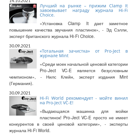
14.10.2021
Лучший на рынке – прижим Clamp It
завоевывает награду журнала Hi-Fi
Choice.
«Установка Clamp It дает заметное
повышение качества звучания пластинок», - Эд Сэлли,
эксперт британского журнала Hi-Fi Choice.
30.09.2021
«Тотальная зачистка» от Pro-Ject в
журнале Mint
«Среди моек начальной ценовой категории
Pro-Ject VC-E является безусловным
чемпионом», - Нилс Клейн, эксперт издания Mint
(Германия).
30.09.2021
Hi-Fi World рекомендует - мойте винил
на Pro-Ject VC-E!
«Выдающаяся машинка для мойки
пластинок! Pro-Ject VC-E просто не имеет
конкурентов в своей ценовой категории», - эксперты
журнала Hi-Fi World.