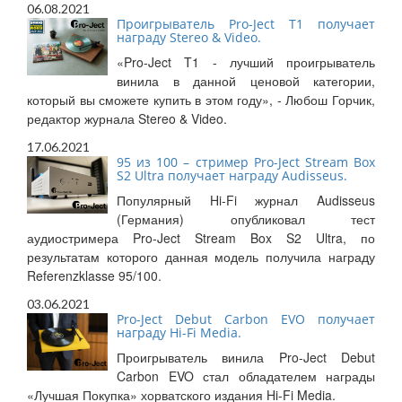
06.08.2021
Проигрыватель Pro-Ject T1 получает
награду Stereo & Video.
«Pro-Ject T1 - лучший проигрыватель
винила в данной ценовой категории,
который вы сможете купить в этом году», - Любош Горчик,
редактор журнала Stereo & Video.
17.06.2021
95 из 100 – стример Pro-Ject Stream Box
S2 Ultra получает награду Audisseus.
Популярный Hi-Fi журнал Audisseus
(Германия) опубликовал тест
аудиостримера Pro-Ject Stream Box S2 Ultra, по
результатам которого данная модель получила награду
Referenzklasse 95/100.
03.06.2021
Pro-Ject Debut Carbon EVO получает
награду Hi-Fi Media.
Проигрыватель винила Pro-Ject Debut
Carbon EVO стал обладателем награды
«Лучшая Покупка» хорватского издания Hi-Fi Media.