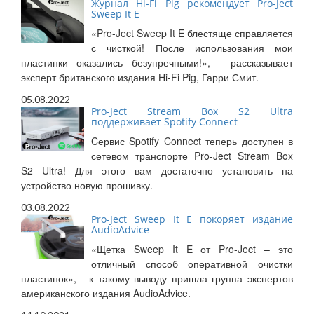
Журнал Hi-Fi Pig рекомендует Pro-Ject
Sweep It E
«Pro-Ject Sweep It E блестяще справляется
с чисткой! После использования мои
пластинки оказались безупречными!», - рассказывает
эксперт британского издания Hi-Fi Pig, Гарри Смит.
05.08.2022
Pro-Ject Stream Box S2 Ultra
поддерживает Spotify Connect
Cервис Spotify Connect теперь доступен в
сетевом транспорте Pro-Ject Stream Box
S2 Ultra! Для этого вам достаточно установить на
устройство новую прошивку.
03.08.2022
Pro-Ject Sweep It E покоряет издание
AudioAdvice
«Щетка Sweep It E от Pro-Ject – это
отличный способ оперативной очистки
пластинок», - к такому выводу пришла группа экспертов
американского издания AudioAdvice.