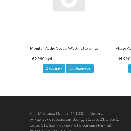
Monitor Audio Vestra W10 matte white
Phaze Au
69 990 руб.
44 990 
В корзину
В избранное
БЦ “Максима Плаза“ 111033, г. Москва,
улица Золоторожский Вал, д. 11, стр. 21, этаж 1,
офис 111 (м.Римская / м.Площадь Ильича)
тел.:
+7(495)978-96-46