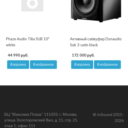
Phaze Audio Tilia SUB 10"
Активный сабвуфер Dynaudio
white
Sub 3 satin black
44 990 руб.
172 000 руб.
В корзину
В избранное
В корзину
В избранное
БЦ “Максима Плаза“ 111033, г. Москва,
© InSound 2015-
улица Золоторожский Вал, д. 11, стр. 21,
2026
этаж 1, офис 111