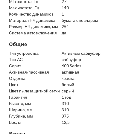
Min частота, Гц
27
Max частота, Гц
140
Количество динамиков
1
Материал НЧ динамика
бумага с кевларом
Размер НЧ динамика, мм
254
Система автовключения
да
Общие
Тип устройства
Активный сабвуфер
Тип АС
сабвуфер
Серия
600 Series
Активная/пассивная
активная
Отделка
краска
Цвет
белый
Цвет пылезащитной сетки
серый
Гарантия
1 год
Высота, мм
310
Ширина, мм
310
Глубина, мм
375
Вес, кг
12,5
Входы