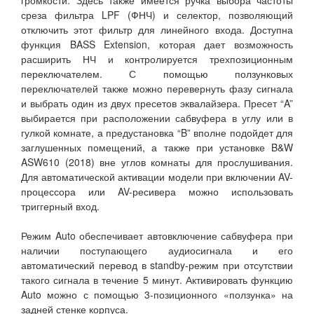
громкости. Здесь также имеется ручка выбора частоты
среза фильтра LPF (ФНЧ) и селектор, позволяющий
отключить этот фильтр для линейного входа. Доступна
функция BASS Extension, которая дает возможность
расширить НЧ и контролируется трехпозиционным
переключателем. С помощью ползунковых
переключателей также можно перевернуть фазу сигнала
и выбрать один из двух пресетов эквалайзера. Пресет “A”
выбирается при расположении сабвуфера в углу или в
гулкой комнате, а предустановка “B” вполне подойдет для
заглушенных помещений, а также при установке B&W
ASW610 (2018) вне углов комнаты для прослушивания.
Для автоматической активации модели при включении AV-
процессора или AV-ресивера можно использовать
триггерный вход.
Режим Auto обеспечивает автовключение сабвуфера при
наличии поступающего аудиосигнала и его
автоматический перевод в standby-режим при отсутствии
такого сигнала в течение 5 минут. Активировать функцию
Auto можно с помощью 3-позиционного «ползунка» на
задней стенке корпуса.