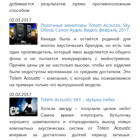
добиваются результатов прямо противоположным
способом.
02.03.2017
Полочные мониторы Totem Acoustic Sky.
Обзор Салон Аудио Видео, февраль 2017.
Канада была и остаётся родиной для
многих акустических брендов, но есть там
один производитель, который явно выделяется из общего
фона и не пытается конкурировать с мейнстримом.
Причём цены уж не настолько высоки, чтобы его изделия
были недоступны меломанам со средним достатком. Это
Totem Acoustic – компания, с которой мы познакомимся
на примере только что выпущенной модели.
02.02.2017
Totem Acoustic SKY – музыка небес
Хотели звезду – получили целое небо!
Самое время откупорить бутылочку
хорошего шампанского и отпраздновать выход новых
компактных акустических систем от Totem Acoustic
впервые за достаточно долгий период затишья.