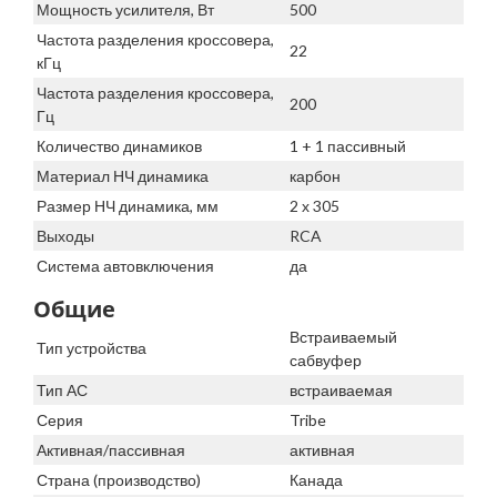
Мощность усилителя, Вт
500
Частота разделения кроссовера,
22
кГц
Частота разделения кроссовера,
200
Гц
Количество динамиков
1 + 1 пассивный
Материал НЧ динамика
карбон
Размер НЧ динамика, мм
2 х 305
Выходы
RCA
Система автовключения
да
Общие
Встраиваемый
Тип устройства
сабвуфер
Тип АС
встраиваемая
Серия
Tribe
Активная/пассивная
активная
Страна (производство)
Канада