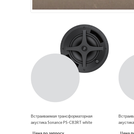
Встраиваемая трансформаторная
Встраив
акустика Sonance PS-C83RT white
акустик
Цена по запросу
Цена п