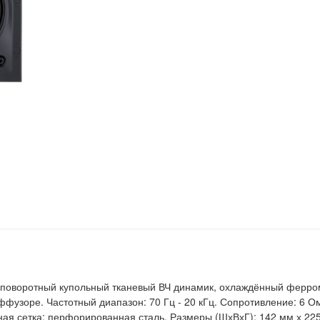
 поворотный купольный тканевый ВЧ динамик, охлаждённый ферром
узоре. Частотный диапазон: 70 Гц - 20 кГц. Сопротивление: 6 О
итная сетка: перфорированная сталь. Размеры (ШхВхГ): 142 мм х 2