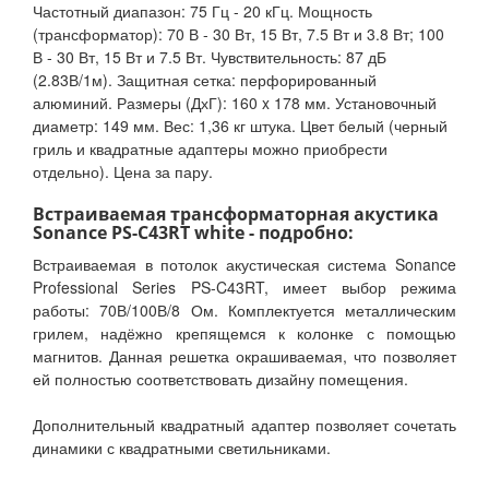
Частотный диапазон: 75 Гц - 20 кГц. Мощность
(трансформатор): 70 В - 30 Вт, 15 Вт, 7.5 Вт и 3.8 Вт; 100
В - 30 Вт, 15 Вт и 7.5 Вт. Чувствительность: 87 дБ
(2.83В/1м). Защитная сетка: перфорированный
алюминий. Размеры (ДхГ): 160 x 178 мм. Установочный
диаметр: 149 мм. Вес: 1,36 кг штука. Цвет белый (черный
гриль и квадратные адаптеры можно приобрести
отдельно). Цена за пару.
Встраиваемая трансформаторная акустика
Sonance PS-C43RT white - подробно:
Встраиваемая в потолок акустическая система Sonance
Professional Series PS-C43RT, имеет выбор режима
работы: 70В/100В/8 Ом. Комплектуется металлическим
грилем, надёжно крепящемся к колонке с помощью
магнитов. Данная решетка окрашиваемая, что позволяет
ей полностью соответствовать дизайну помещения.
Дополнительный квадратный адаптер позволяет сочетать
динамики с квадратными светильниками.