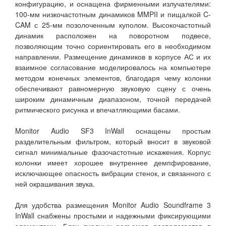
конфигурацию, и оснащена фирменными излучателями:
100-мм низкочастотным динамиков MMPII и пищалкой C-
CAM с 25-мм позолоченным куполом. Высокочастотный
динамик расположен на поворотном подвесе,
позволяющим точно сориентировать его в необходимом
направлении. Размещение динамиков в корпусе АС и их
взаимное согласование моделировалось на компьютере
методом конечных элементов, благодаря чему колонки
обеспечивают равномерную звуковую сцену с очень
широким динамичным диапазоном, точной передачей
ритмического рисунка и впечатляющими басами.
Monitor Audio SF3 InWall оснащены простым
разделительным фильтром, который вносит в звуковой
сигнал минимальные фазочастотные искажения. Корпус
колонки имеет хорошее внутреннее демпфирование,
исключающее опасность вибрации стенок, и связанного с
ней окрашивания звука.
Для удобства размещения Monitor Audio Soundframe 3
InWall снабжены простыми и надежными фиксирующими